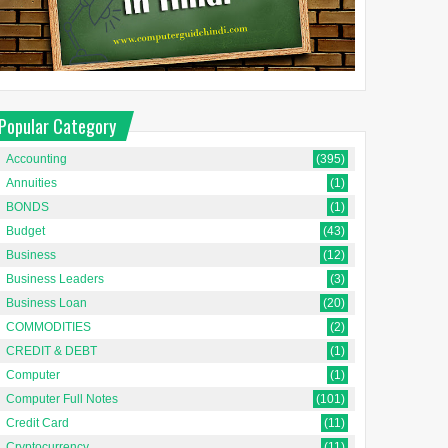
Popular Category
Accounting
(395)
Annuities
(1)
BONDS
(1)
Budget
(43)
Business
(12)
Business Leaders
(3)
Business Loan
(20)
COMMODITIES
(2)
CREDIT & DEBT
(1)
Computer
(1)
Computer Full Notes
(101)
Credit Card
(11)
Cryptocurrency
(11)