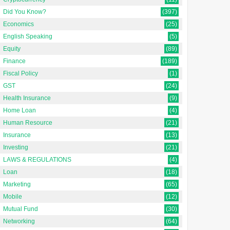
Did You Know?
(397)
Economics
(25)
English Speaking
(5)
Equity
(89)
Finance
(189)
Fiscal Policy
(1)
GST
(24)
Health Insurance
(9)
Home Loan
(4)
Human Resource
(21)
Insurance
(13)
Investing
(21)
LAWS & REGULATIONS
(4)
Loan
(18)
Marketing
(65)
Mobile
(12)
Mutual Fund
(30)
Networking
(64)