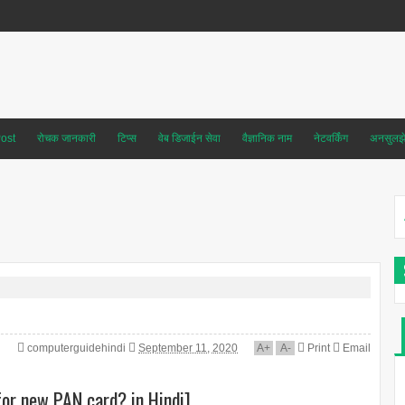
ost
रोचक जानकारी
टिप्स
वेब डिजाईन सेवा
वैज्ञानिक नाम
नेटवर्किंग
अनसुलझे 
computerguidehindi
September 11, 2020
A
+
A
-
Print
Email
 for new PAN card? in Hindi]