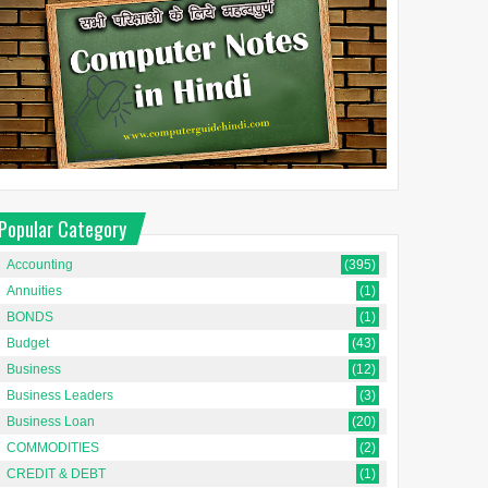
Popular Category
Accounting
(395)
Annuities
(1)
BONDS
(1)
Budget
(43)
Business
(12)
Business Leaders
(3)
Business Loan
(20)
COMMODITIES
(2)
CREDIT & DEBT
(1)