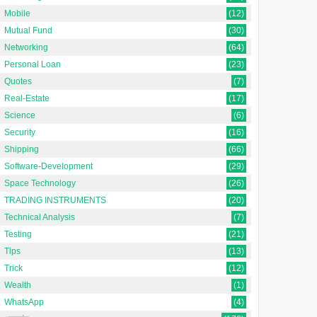
Mobile
(12)
Mutual Fund
(30)
Networking
(64)
Personal Loan
(23)
Quotes
(7)
Real-Estate
(17)
Science
(6)
Security
(16)
Shipping
(66)
Software-Development
(29)
Space Technology
(26)
TRADING INSTRUMENTS
(20)
Technical Analysis
(7)
Testing
(21)
Tips
(13)
Trick
(12)
Wealth
(1)
WhatsApp
(4)