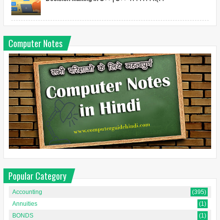
Computer Notes
Popular Category
Accounting
(395)
Annuities
(1)
BONDS
(1)