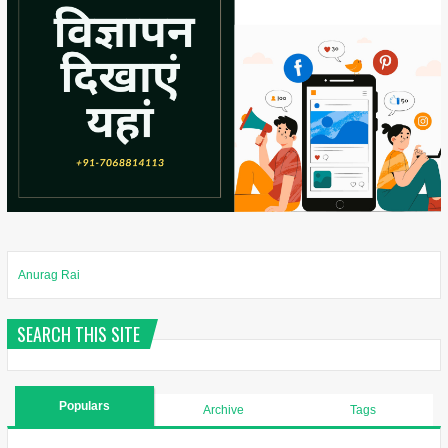
Anurag Rai
SEARCH THIS SITE
Populars
Archive
Tags