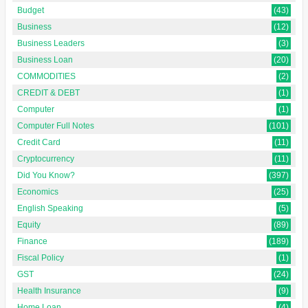
Budget
(43)
Business
(12)
Business Leaders
(3)
Business Loan
(20)
COMMODITIES
(2)
CREDIT & DEBT
(1)
Computer
(1)
Computer Full Notes
(101)
Credit Card
(11)
Cryptocurrency
(11)
Did You Know?
(397)
Economics
(25)
English Speaking
(5)
Equity
(89)
Finance
(189)
Fiscal Policy
(1)
GST
(24)
Health Insurance
(9)
Home Loan
(4)