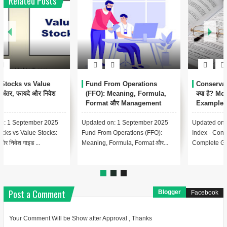
Related Posts
1
Conservatism Accounting
Automated Clearing House
क्या है? Meaning, Importance,
(ACH) क्या है? – पूरी जानकारी हिंदी
Examples
में
Updated on: 17 August 2025 📑
Updated on: 17 August 2025 📚
Index - Conservatism Accounting
Index – Automated Clearing
Complete Guide In Hindi Le...
House (ACH) क्या है? Lesson 1:...
Post a Comment
Blogger
Facebook
Your Comment Will be Show after Approval , Thanks