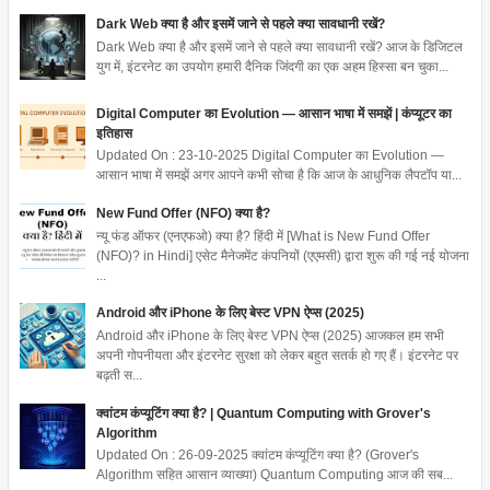
Dark Web क्या है और इसमें जाने से पहले क्या सावधानी रखें?
Dark Web क्या है और इसमें जाने से पहले क्या सावधानी रखें? आज के डिजिटल
युग में, इंटरनेट का उपयोग हमारी दैनिक जिंदगी का एक अहम हिस्सा बन चुका...
Digital Computer का Evolution — आसान भाषा में समझें | कंप्यूटर का
इतिहास
Updated On : 23-10-2025 Digital Computer का Evolution —
आसान भाषा में समझें अगर आपने कभी सोचा है कि आज के आधुनिक लैपटॉप या...
New Fund Offer (NFO) क्या है?
न्यू फंड ऑफर (एनएफओ) क्या है? हिंदी में [What is New Fund Offer
(NFO)? in Hindi] एसेट मैनेजमेंट कंपनियों (एएमसी) द्वारा शुरू की गई नई योजना
...
Android और iPhone के लिए बेस्ट VPN ऐप्स (2025)
Android और iPhone के लिए बेस्ट VPN ऐप्स (2025) आजकल हम सभी
अपनी गोपनीयता और इंटरनेट सुरक्षा को लेकर बहुत सतर्क हो गए हैं। इंटरनेट पर
बढ़ती स...
क्वांटम कंप्यूटिंग क्या है? | Quantum Computing with Grover's
Algorithm
Updated On : 26-09-2025 क्वांटम कंप्यूटिंग क्या है? (Grover's
Algorithm सहित आसान व्याख्या) Quantum Computing आज की सब...