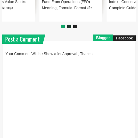
Index - Conservatism Accounting
Index – Automated Clearing
Complete Guide In Hindi Le...
House (ACH) क्या है? Lesson 1:...
Post a Comment
Blogger
Facebook
Your Comment Will be Show after Approval , Thanks