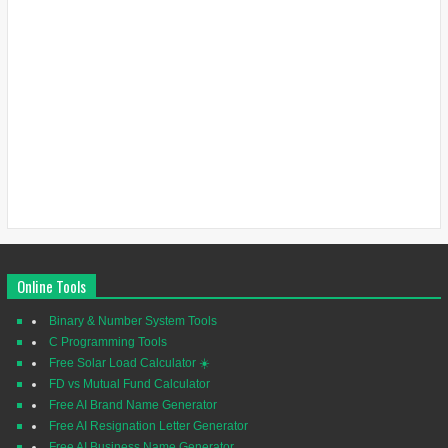
Online Tools
Binary & Number System Tools
C Programming Tools
Free Solar Load Calculator ☀️
FD vs Mutual Fund Calculator
Free AI Brand Name Generator
Free AI Resignation Letter Generator
Free AI Business Name Generator