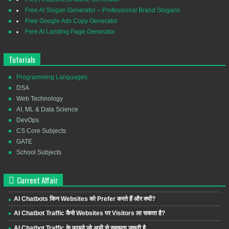
Free AI Slogan Generator – Professional Brand Slogans
Free Google Ads Copy Generator
Free AI Landing Page Generator
Tutorials
Programming Languages
DSA
Web Technology
AI, ML & Data Science
DevOps
CS Core Subjects
GATE
School Subjects
Current Affair
AI Chatbots किन Websites को Prefer करते हैं और क्यों?
AI Chatbot Traffic कैसे Websites पर Visitors ला सकता है?
AI Chatbot Traffic के फायदे जो अभी से समझना जरूरी है