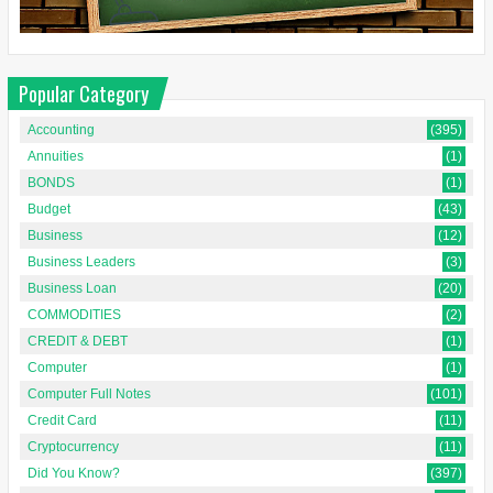
Popular Category
Accounting
(395)
Annuities
(1)
BONDS
(1)
Budget
(43)
Business
(12)
Business Leaders
(3)
Business Loan
(20)
COMMODITIES
(2)
CREDIT & DEBT
(1)
Computer
(1)
Computer Full Notes
(101)
Credit Card
(11)
Cryptocurrency
(11)
Did You Know?
(397)