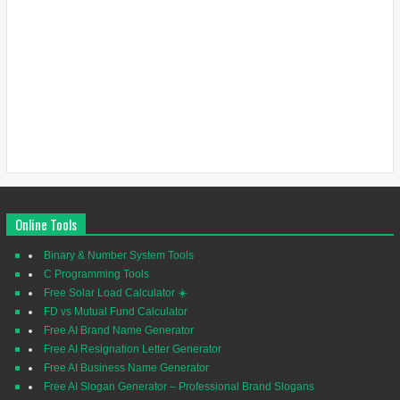
Online Tools
Binary & Number System Tools
C Programming Tools
Free Solar Load Calculator ☀️
FD vs Mutual Fund Calculator
Free AI Brand Name Generator
Free AI Resignation Letter Generator
Free AI Business Name Generator
Free AI Slogan Generator – Professional Brand Slogans