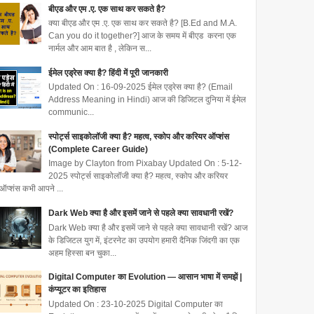
बीएड और एम .ए. एक साथ कर सकते है?
क्या बीएड और एम .ए. एक साथ कर सकते है? [B.Ed and M.A.
Can you do it together?] आज के समय में बीएड करना एक
नार्मल और आम बात है , लेकिन स...
ईमेल एड्रेस क्या है? हिंदी में पूरी जानकारी
Updated On : 16-09-2025 ईमेल एड्रेस क्या है? (Email
Address Meaning in Hindi) आज की डिजिटल दुनिया में ईमेल
communic...
स्पोर्ट्स साइकोलॉजी क्या है? महत्व, स्कोप और करियर ऑप्शंस
(Complete Career Guide)
Image by Clayton from Pixabay Updated On : 5-12-
2025 स्पोर्ट्स साइकोलॉजी क्या है? महत्व, स्कोप और करियर
ऑप्शंस कभी आपने ...
Dark Web क्या है और इसमें जाने से पहले क्या सावधानी रखें?
Dark Web क्या है और इसमें जाने से पहले क्या सावधानी रखें? आज
के डिजिटल युग में, इंटरनेट का उपयोग हमारी दैनिक जिंदगी का एक
अहम हिस्सा बन चुका...
Digital Computer का Evolution — आसान भाषा में समझें |
कंप्यूटर का इतिहास
Updated On : 23-10-2025 Digital Computer का