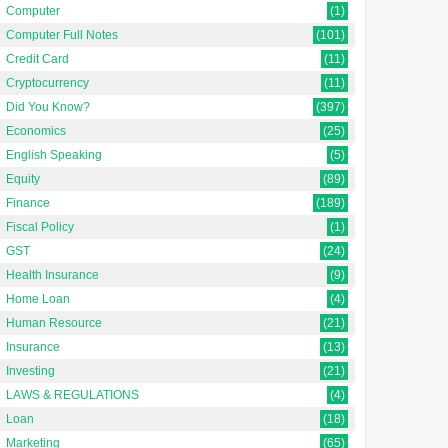
Computer
(1)
Computer Full Notes
(101)
Credit Card
(11)
Cryptocurrency
(11)
Did You Know?
(397)
Economics
(25)
English Speaking
(5)
Equity
(89)
Finance
(189)
Fiscal Policy
(1)
GST
(24)
Health Insurance
(9)
Home Loan
(4)
Human Resource
(21)
Insurance
(13)
Investing
(21)
LAWS & REGULATIONS
(4)
Loan
(18)
Marketing
(65)