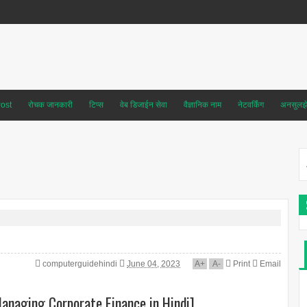
ost
रोचक जानकारी
टिप्स
वेब डिजाईन सेवा
वैज्ञानिक नाम
नेटवर्किंग
अनसुलझे 
computerguidehindi
June 04, 2023
A
+
A
-
Print
Email
 Managing Corporate Finance in Hindi]