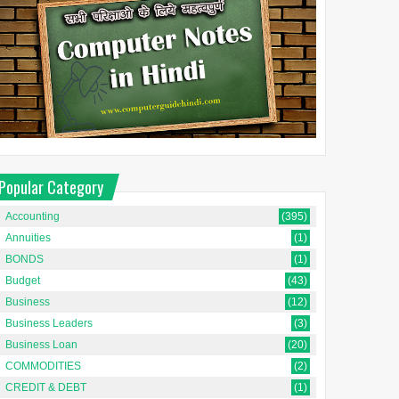
Popular Category
Accounting
(395)
Annuities
(1)
BONDS
(1)
Budget
(43)
Business
(12)
Business Leaders
(3)
Business Loan
(20)
COMMODITIES
(2)
CREDIT & DEBT
(1)