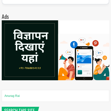
Ads
Anurag Rai
SEARCH THIS SITE