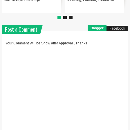
अंतर, फायदे और निवेश गाइड ...
Meaning, Formula, Format और...
Co
Post a Comment
Blogger
Facebook
Your Comment Will be Show after Approval , Thanks