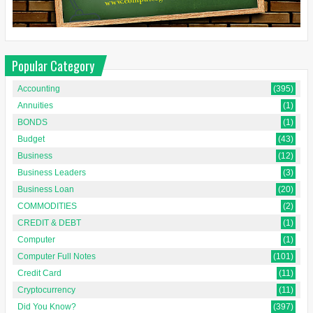
Popular Category
Accounting
(395)
Annuities
(1)
BONDS
(1)
Budget
(43)
Business
(12)
Business Leaders
(3)
Business Loan
(20)
COMMODITIES
(2)
CREDIT & DEBT
(1)
Computer
(1)
Computer Full Notes
(101)
Credit Card
(11)
Cryptocurrency
(11)
Did You Know?
(397)