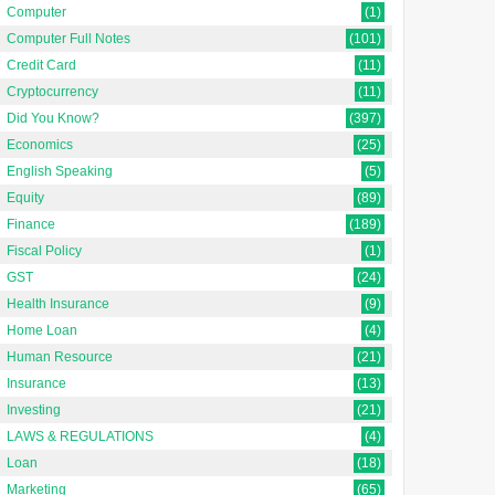
Computer
(1)
Computer Full Notes
(101)
Credit Card
(11)
Cryptocurrency
(11)
Did You Know?
(397)
Economics
(25)
English Speaking
(5)
Equity
(89)
Finance
(189)
Fiscal Policy
(1)
GST
(24)
Health Insurance
(9)
Home Loan
(4)
Human Resource
(21)
Insurance
(13)
Financial Statement
Financial Statements क्या
Investing
(21)
Analysis क्या है?
हैं?
LAWS & REGULATIONS
(4)
Loan
(18)
वित्तीय विवरण विश्लेषण क्या है? [What
वित्तीय विवरण: व्यापक अवलोकन
Marketing
(65)