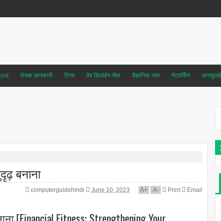
ost
रोचक जानकारी
टिप्स
वेब डिजाईन सेवा
वैज्ञानिक नाम
नेटवर्किंग
अनसुलझे 
ुदृढ़ बनाना
computerguidehindi
June 10, 2023
A
+
A
-
Print
Email
़ बनाना [Financial Fitness: Strengthening Your