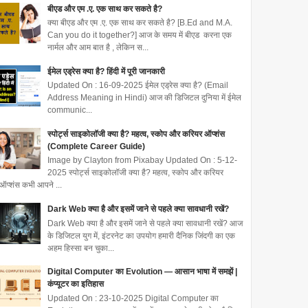
बीएड और एम .ए. एक साथ कर सकते है?
क्या बीएड और एम .ए. एक साथ कर सकते है? [B.Ed and M.A.
Can you do it together?] आज के समय में बीएड करना एक
नार्मल और आम बात है , लेकिन स...
ईमेल एड्रेस क्या है? हिंदी में पूरी जानकारी
Updated On : 16-09-2025 ईमेल एड्रेस क्या है? (Email
Address Meaning in Hindi) आज की डिजिटल दुनिया में ईमेल
communic...
स्पोर्ट्स साइकोलॉजी क्या है? महत्व, स्कोप और करियर ऑप्शंस
(Complete Career Guide)
Image by Clayton from Pixabay Updated On : 5-12-
2025 स्पोर्ट्स साइकोलॉजी क्या है? महत्व, स्कोप और करियर
ऑप्शंस कभी आपने ...
Dark Web क्या है और इसमें जाने से पहले क्या सावधानी रखें?
Dark Web क्या है और इसमें जाने से पहले क्या सावधानी रखें? आज
के डिजिटल युग में, इंटरनेट का उपयोग हमारी दैनिक जिंदगी का एक
अहम हिस्सा बन चुका...
Digital Computer का Evolution — आसान भाषा में समझें |
कंप्यूटर का इतिहास
Updated On : 23-10-2025 Digital Computer का