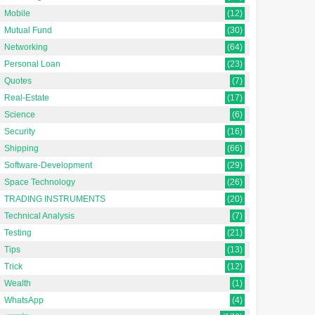
is Financial Statement
[Financial Statements:
Mobile
(12)
Analysis? In Hindi]वित्तीय विवरण
Comprehensive Overview, In
िश्ले...
Hindi]परिभाषा [Defini...
Mutual Fund
(30)
Networking
(64)
Personal Loan
(23)
Quotes
(7)
Real-Estate
(17)
Science
(6)
Security
(16)
Shipping
(66)
Software-Development
(29)
Space Technology
(26)
TRADING INSTRUMENTS
(20)
Technical Analysis
(7)
Testing
(21)
Tips
(13)
Trick
(12)
Wealth
(1)
WhatsApp
(4)