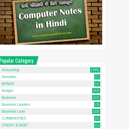
Popular Category
Accounting
(395)
Annuities
(1)
BONDS
(1)
Budget
(43)
Business
(12)
Business Leaders
(3)
Business Loan
(20)
COMMODITIES
(2)
CREDIT & DEBT
(1)