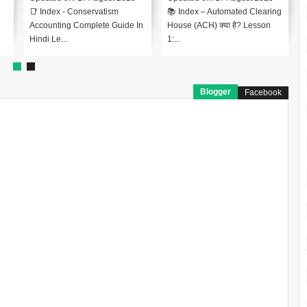
📑 Index - Conservatism
📚 Index – Automated Clearing
Accounting Complete Guide In
House (ACH) क्या है? Lesson
व
Hindi Le...
1:...
Blogger
Facebook