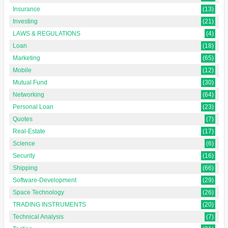
Insurance
(13)
Investing
(21)
LAWS & REGULATIONS
(4)
Loan
(18)
Marketing
(65)
Mobile
(12)
Mutual Fund
(30)
Networking
(64)
Personal Loan
(23)
Quotes
(7)
Real-Estate
(17)
Science
(6)
Security
(16)
Shipping
(66)
Software-Development
(29)
Space Technology
(26)
TRADING INSTRUMENTS
(20)
Technical Analysis
(7)