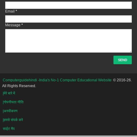
Email
*
Message
*
Computerguidehindi -India's No-1 Computer Educational Website
© 2016-26.
All Rights Reserved.
|मेरे बारे में
|गोपनीयता नीति
|अस्वीकरण
|हमसे संपर्क करे
साईट मैप