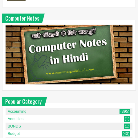
Computer Notes
Popular Category
Accounting
(395)
Annuities
(1)
BONDS
(1)
Budget
(43)