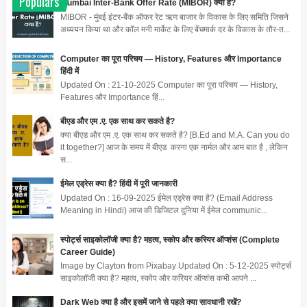
Populars
Mumbai Inter-Bank Offer Rate (MIBOR) क्या है?
MIBOR - मुंबई इंटर-बैंक ऑफर रेट ऋण बाजार के विकास के लिए समिति जिसने
अध्ययन किया था और कॉल मनी मार्केट के लिए बेंचमार्क दर के विकास के तौर-त...
Computer का पूरा परिचय — History, Features और Importance
हिंदी में
Updated On : 21-10-2025 Computer का पूरा परिचय — History,
Features और Importance हिं...
बीएड और एम .ए. एक साथ कर सकते है?
क्या बीएड और एम .ए. एक साथ कर सकते है? [B.Ed and M.A. Can you do
it together?] आज के समय में बीएड करना एक नार्मल और आम बात है , लेकिन
स...
ईमेल एड्रेस क्या है? हिंदी में पूरी जानकारी
Updated On : 16-09-2025 ईमेल एड्रेस क्या है? (Email Address
Meaning in Hindi) आज की डिजिटल दुनिया में ईमेल communic...
स्पोर्ट्स साइकोलॉजी क्या है? महत्व, स्कोप और करियर ऑप्शंस (Complete
Career Guide)
Image by Clayton from Pixabay Updated On : 5-12-2025 स्पोर्ट्स
साइकोलॉजी क्या है? महत्व, स्कोप और करियर ऑप्शंस कभी आपने ...
Dark Web क्या है और इसमें जाने से पहले क्या सावधानी रखें?