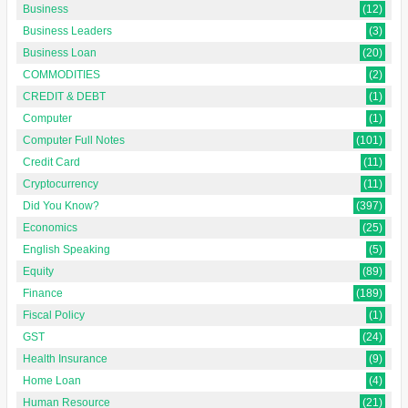
Business
(12)
Business Leaders
(3)
Business Loan
(20)
COMMODITIES
(2)
CREDIT & DEBT
(1)
Computer
(1)
Computer Full Notes
(101)
Credit Card
(11)
Cryptocurrency
(11)
Did You Know?
(397)
Economics
(25)
English Speaking
(5)
Equity
(89)
Finance
(189)
Fiscal Policy
(1)
GST
(24)
Health Insurance
(9)
Home Loan
(4)
Human Resource
(21)