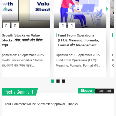
Conservatism Accounting
Automated Clearing House
क्या है? Meaning, Importance,
(ACH) क्या है? – पूरी जानकारी हिंदी
Examples
में
Updated on: 17 August 2025 📑
Updated on: 17 August 2025 📚
Index - Conservatism Accounting
Index – Automated Clearing
Complete Guide In Hindi Le...
House (ACH) क्या है? Lesson 1:...
Post a Comment
Blogger
Facebook
Your Comment Will be Show after Approval , Thanks