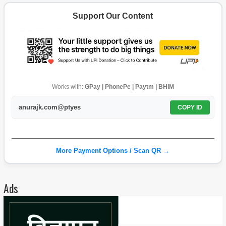
Support Our Content
Works with:
GPay | PhonePe | Paytm | BHIM
anurajk.com@ptyes
COPY ID
More Payment Options / Scan QR →
Ads