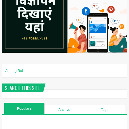
Anurag Rai
SEARCH THIS SITE
Populars
Archive
Tags