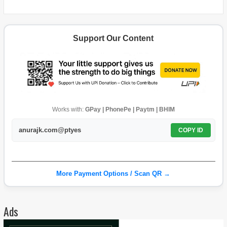
Support Our Content
Works with:
GPay | PhonePe | Paytm | BHIM
anurajk.com@ptyes
COPY ID
More Payment Options / Scan QR →
Ads