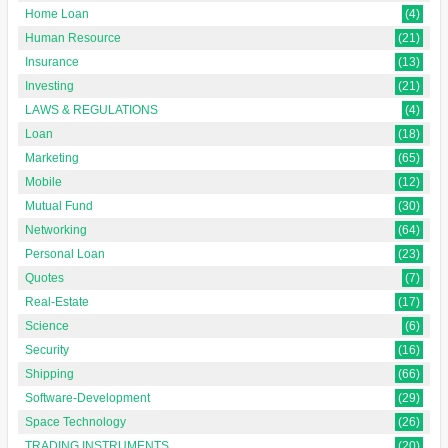
Home Loan
(4)
Human Resource
(21)
Insurance
(13)
Investing
(21)
LAWS & REGULATIONS
(4)
Loan
(18)
Marketing
(65)
Mobile
(12)
Mutual Fund
(30)
Networking
(64)
Personal Loan
(23)
Quotes
(7)
Real-Estate
(17)
Science
(6)
Security
(16)
Shipping
(66)
Software-Development
(29)
Space Technology
(26)
TRADING INSTRUMENTS
(20)