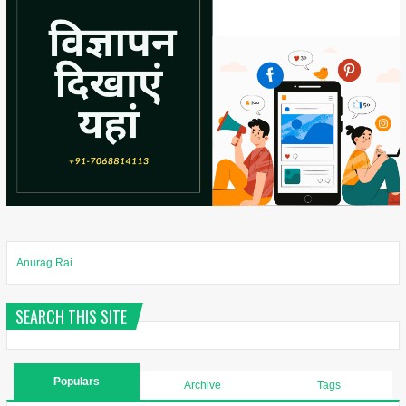
Anurag Rai
SEARCH THIS SITE
Populars
Archive
Tags