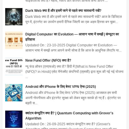
साइकोलॉजी क्या है? महत्व, स्कोप और करियर ऑप्शंस कभी आपने ...
Dark Web क्या है और इसमें जाने से पहले क्या सावधानी रखें?
Dark Web क्या है और इसमें जाने से पहले क्या सावधानी रखें? आज के डिजिटल
युग में, इंटरनेट का उपयोग हमारी दैनिक जिंदगी का एक अहम हिस्सा बन चुका...
Digital Computer का Evolution — आसान भाषा में समझें | कंप्यूटर का
इतिहास
Updated On : 23-10-2025 Digital Computer का Evolution —
आसान भाषा में समझें अगर आपने कभी सोचा है कि आज के आधुनिक लैपटॉप या...
New Fund Offer (NFO) क्या है?
न्यू फंड ऑफर (एनएफओ) क्या है? हिंदी में [What is New Fund Offer
(NFO)? in Hindi] एसेट मैनेजमेंट कंपनियों (एएमसी) द्वारा शुरू की गई नई योजना
...
Android और iPhone के लिए बेस्ट VPN ऐप्स (2025)
Android और iPhone के लिए बेस्ट VPN ऐप्स (2025) आजकल हम सभी
अपनी गोपनीयता और इंटरनेट सुरक्षा को लेकर बहुत सतर्क हो गए हैं। इंटरनेट पर
बढ़ती स...
क्वांटम कंप्यूटिंग क्या है? | Quantum Computing with Grover's
Algorithm
Updated On : 26-09-2025 क्वांटम कंप्यूटिंग क्या है? (Grover's