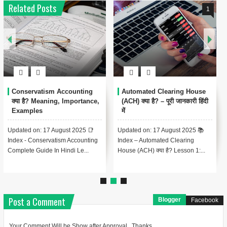
Related Posts
1
Conservatism Accounting
Automated Clearing House
क्या है? Meaning, Importance,
(ACH) क्या है? – पूरी जानकारी हिंदी
Examples
में
Updated on: 17 August 2025 📑
Updated on: 17 August 2025 📚
Index - Conservatism Accounting
Index – Automated Clearing
Complete Guide In Hindi Le...
House (ACH) क्या है? Lesson 1:...
Post a Comment
Blogger
Facebook
Your Comment Will be Show after Approval , Thanks