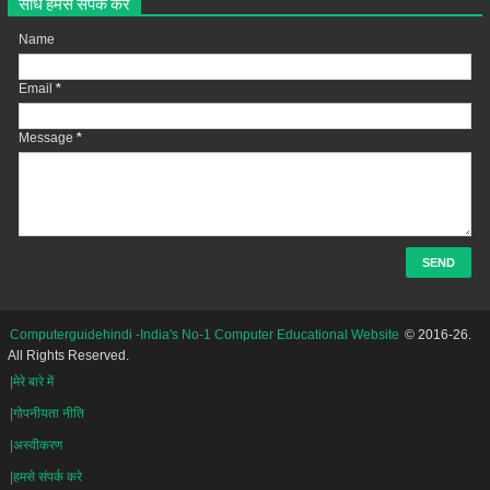
सीधे हमसे संपर्क करें
Name
Email
*
Message
*
Computerguidehindi -India's No-1 Computer Educational Website
© 2016-26.
All Rights Reserved.
|मेरे बारे में
|गोपनीयता नीति
|अस्वीकरण
|हमसे संपर्क करे