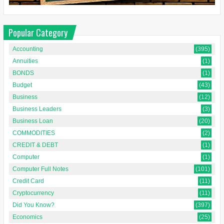
Popular Category
Accounting
(395)
Annuities
(1)
BONDS
(1)
Budget
(43)
Business
(12)
Business Leaders
(3)
Business Loan
(20)
COMMODITIES
(2)
CREDIT & DEBT
(1)
Computer
(1)
Computer Full Notes
(101)
Credit Card
(11)
Cryptocurrency
(11)
Did You Know?
(397)
Economics
(25)