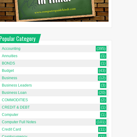
Popular Category
Accounting
(395)
Annuities
(1)
BONDS
(1)
Budget
(43)
Business
(12)
Business Leaders
(3)
Business Loan
(20)
COMMODITIES
(2)
CREDIT & DEBT
(1)
Computer
(1)
Computer Full Notes
(101)
Credit Card
(11)
Cryptocurrency
(11)