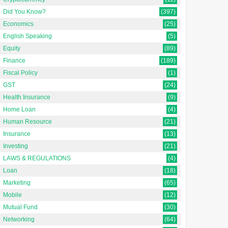
Did You Know?
(397)
Economics
(25)
English Speaking
(5)
Equity
(89)
Finance
(189)
Fiscal Policy
(1)
GST
(24)
Health Insurance
(9)
Home Loan
(4)
Human Resource
(21)
Insurance
(13)
Investing
(21)
LAWS & REGULATIONS
(4)
Loan
(18)
Marketing
(65)
Mobile
(12)
Mutual Fund
(30)
Networking
(64)