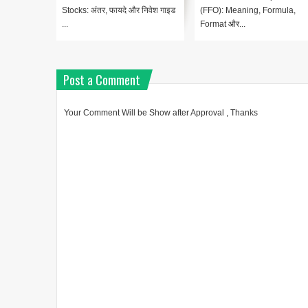
ormula,
Accounting Complete Guide In
House (ACH) क्या है? Lesso
Hindi Le...
1:...
Post a Comment
Your Comment Will be Show after Approval , Thanks