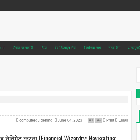
ost
रोचक जानकारी
टिप्स
वेब डिजाईन सेवा
वैज्ञानिक नाम
नेटवर्किंग
अनसुलझे 
computerguidehindi
June 04, 2023
A
+
A
-
Print
Email
 तरह नेविगेट करना [Financial Wizardry: Navigating