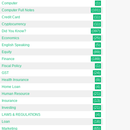
Computer
(1)
Computer Full Notes
(101)
Credit Card
(11)
Cryptocurrency
(11)
Did You Know?
(397)
Economics
(25)
English Speaking
(5)
Equity
(89)
Finance
(189)
Fiscal Policy
(1)
GST
(24)
Health Insurance
(9)
Home Loan
(4)
Human Resource
(21)
Insurance
(13)
Investing
(21)
LAWS & REGULATIONS
(4)
Loan
(18)
Marketing
(65)