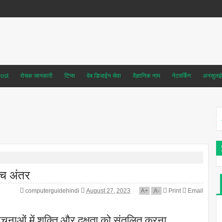
ost
रोचक जानकारी
टिप्स
वेब डिजाईन सेवा
वैज्ञानिक नाम
नेटवर्किंग
अनसुलझे 
ीच अंतर
computerguidehindi
August 27, 2023
A
+
A
-
Print
Email
रचनाओं में शक्ति और दक्षता को संतुलित करना