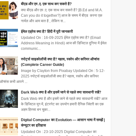
बीएड और एम .ए. एक साथ कर सकते है?
क्या बीएड और एम .ए. एक साथ कर सकते है? [B.Ed and M.A.
Can you do it together?] आज के समय में बीएड करना एक
नार्मल और आम बात है , लेकिन स...
ईमेल एड्रेस क्या है? हिंदी में पूरी जानकारी
Updated On : 16-09-2025 ईमेल एड्रेस क्या है? (Email
Address Meaning in Hindi) आज की डिजिटल दुनिया में ईमेल
communic...
स्पोर्ट्स साइकोलॉजी क्या है? महत्व, स्कोप और करियर ऑप्शंस
(Complete Career Guide)
Image by Clayton from Pixabay Updated On : 5-12-
2025 स्पोर्ट्स साइकोलॉजी क्या है? महत्व, स्कोप और करियर
ऑप्शंस कभी आपने ...
Dark Web क्या है और इसमें जाने से पहले क्या सावधानी रखें?
Dark Web क्या है और इसमें जाने से पहले क्या सावधानी रखें? आज
के डिजिटल युग में, इंटरनेट का उपयोग हमारी दैनिक जिंदगी का एक
अहम हिस्सा बन चुका...
Digital Computer का Evolution — आसान भाषा में समझें |
कंप्यूटर का इतिहास
Updated On : 23-10-2025 Digital Computer का