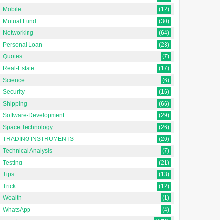
Mobile
(12)
Mutual Fund
(30)
Networking
(64)
Personal Loan
(23)
Quotes
(7)
Real-Estate
(17)
Science
(6)
Security
(16)
Shipping
(66)
Software-Development
(29)
Space Technology
(26)
TRADING INSTRUMENTS
(20)
Technical Analysis
(7)
Testing
(21)
Tips
(13)
Trick
(12)
Wealth
(1)
WhatsApp
(4)