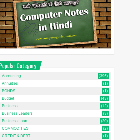
Popular Category
Accounting
(395)
Annuities
(1)
BONDS
(1)
Budget
(43)
Business
(12)
Business Leaders
(3)
Business Loan
(20)
COMMODITIES
(2)
CREDIT & DEBT
(1)