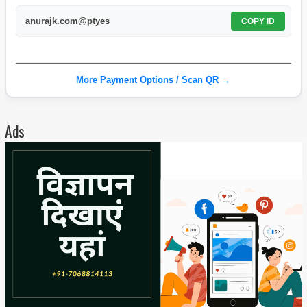
anurajk.com@ptyes
COPY ID
More Payment Options / Scan QR →
Ads