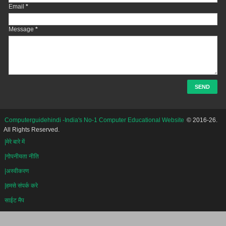
Email
*
Message
*
Computerguidehindi -India's No-1 Computer Educational Website
© 2016-26.
All Rights Reserved.
|मेरे बारे में
|गोपनीयता नीति
|अस्वीकरण
|हमसे संपर्क करे
साईट मैप