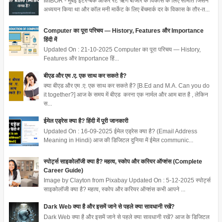
MIBOR - मुंबई इंटर-बैंक ऑफर रेट ऋण बाजार के विकास के लिए समिति जिसने
अध्ययन किया था और कॉल मनी मार्केट के लिए बेंचमार्क दर के विकास के तौर-त...
Computer का पूरा परिचय — History, Features और Importance
हिंदी में
Updated On : 21-10-2025 Computer का पूरा परिचय — History,
Features और Importance हिं...
बीएड और एम .ए. एक साथ कर सकते है?
क्या बीएड और एम .ए. एक साथ कर सकते है? [B.Ed and M.A. Can you do
it together?] आज के समय में बीएड करना एक नार्मल और आम बात है , लेकिन
स...
ईमेल एड्रेस क्या है? हिंदी में पूरी जानकारी
Updated On : 16-09-2025 ईमेल एड्रेस क्या है? (Email Address
Meaning in Hindi) आज की डिजिटल दुनिया में ईमेल communic...
स्पोर्ट्स साइकोलॉजी क्या है? महत्व, स्कोप और करियर ऑप्शंस (Complete
Career Guide)
Image by Clayton from Pixabay Updated On : 5-12-2025 स्पोर्ट्स
साइकोलॉजी क्या है? महत्व, स्कोप और करियर ऑप्शंस कभी आपने ...
Dark Web क्या है और इसमें जाने से पहले क्या सावधानी रखें?
Dark Web क्या है और इसमें जाने से पहले क्या सावधानी रखें? आज के डिजिटल