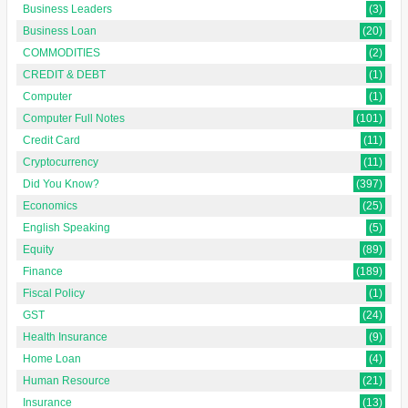
Business Leaders
(3)
Business Loan
(20)
COMMODITIES
(2)
CREDIT & DEBT
(1)
Computer
(1)
Computer Full Notes
(101)
Credit Card
(11)
Cryptocurrency
(11)
Did You Know?
(397)
Economics
(25)
English Speaking
(5)
Equity
(89)
Finance
(189)
Fiscal Policy
(1)
GST
(24)
Health Insurance
(9)
Home Loan
(4)
Human Resource
(21)
Insurance
(13)