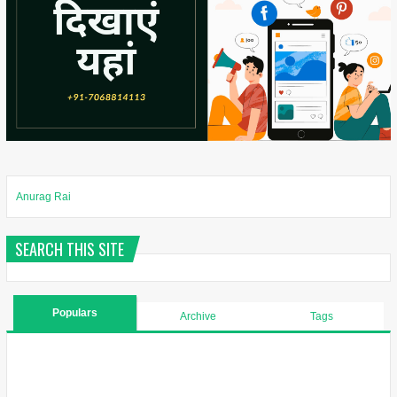
Anurag Rai
SEARCH THIS SITE
Populars
Archive
Tags