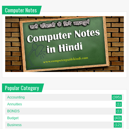
Computer Notes
Popular Category
Accounting
(395)
Annuities
(1)
BONDS
(1)
Budget
(43)
Business
(12)