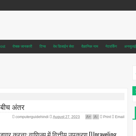
ost
रोचक जानकारी
टिप्स
वेब डिजाईन सेवा
वैज्ञानिक नाम
नेटवर्किंग
अनसुलझे 
 बीच अंतर
computerguidehindi
August 27, 2023
A
+
A
-
Print
Email
गर करना: वाणिज्य में वित्तीय उपकरण [Unraveling