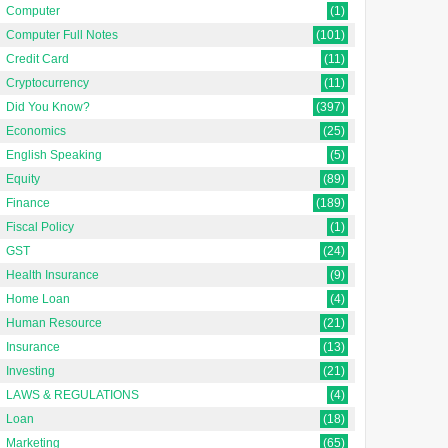
Computer
(1)
Computer Full Notes
(101)
Credit Card
(11)
Cryptocurrency
(11)
Did You Know?
(397)
Economics
(25)
English Speaking
(5)
Equity
(89)
Finance
(189)
Fiscal Policy
(1)
GST
(24)
Health Insurance
(9)
Home Loan
(4)
Human Resource
(21)
Insurance
(13)
Investing
(21)
LAWS & REGULATIONS
(4)
Loan
(18)
Marketing
(65)