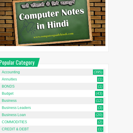
Popular Category
Accounting
(395)
Annuities
(1)
BONDS
(1)
Budget
(43)
Business
(12)
Business Leaders
(3)
Business Loan
(20)
COMMODITIES
(2)
CREDIT & DEBT
(1)