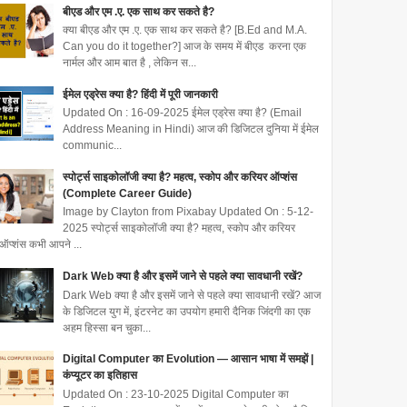
बीएड और एम .ए. एक साथ कर सकते है?
क्या बीएड और एम .ए. एक साथ कर सकते है? [B.Ed and M.A.
Can you do it together?] आज के समय में बीएड करना एक
नार्मल और आम बात है , लेकिन स...
ईमेल एड्रेस क्या है? हिंदी में पूरी जानकारी
Updated On : 16-09-2025 ईमेल एड्रेस क्या है? (Email
Address Meaning in Hindi) आज की डिजिटल दुनिया में ईमेल
communic...
स्पोर्ट्स साइकोलॉजी क्या है? महत्व, स्कोप और करियर ऑप्शंस
(Complete Career Guide)
Image by Clayton from Pixabay Updated On : 5-12-
2025 स्पोर्ट्स साइकोलॉजी क्या है? महत्व, स्कोप और करियर
ऑप्शंस कभी आपने ...
Dark Web क्या है और इसमें जाने से पहले क्या सावधानी रखें?
Dark Web क्या है और इसमें जाने से पहले क्या सावधानी रखें? आज
के डिजिटल युग में, इंटरनेट का उपयोग हमारी दैनिक जिंदगी का एक
अहम हिस्सा बन चुका...
Digital Computer का Evolution — आसान भाषा में समझें |
कंप्यूटर का इतिहास
Updated On : 23-10-2025 Digital Computer का