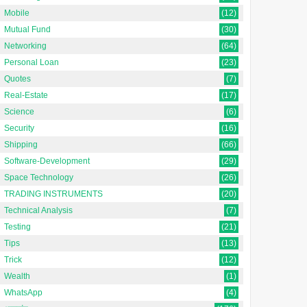
Mobile
(12)
Mutual Fund
(30)
Networking
(64)
Personal Loan
(23)
Quotes
(7)
Real-Estate
(17)
Science
(6)
Security
(16)
Shipping
(66)
Software-Development
(29)
Space Technology
(26)
TRADING INSTRUMENTS
(20)
Technical Analysis
(7)
Testing
(21)
Tips
(13)
Trick
(12)
Wealth
(1)
WhatsApp
(4)