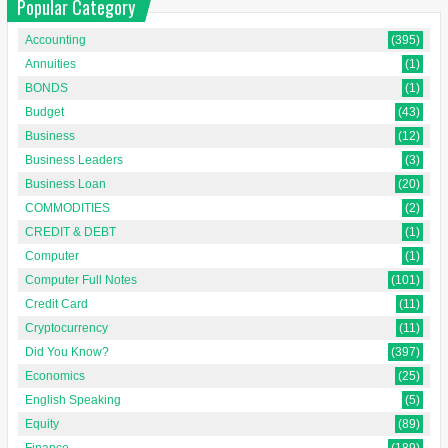
Popular Category
Accounting
(395)
Annuities
(1)
BONDS
(1)
Budget
(43)
Business
(12)
Business Leaders
(3)
Business Loan
(20)
COMMODITIES
(2)
CREDIT & DEBT
(1)
Computer
(1)
Computer Full Notes
(101)
Credit Card
(11)
Cryptocurrency
(11)
Did You Know?
(397)
Economics
(25)
English Speaking
(5)
Equity
(89)
Finance
(189)