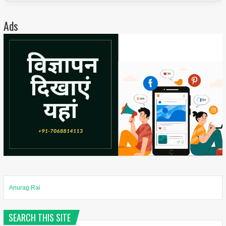
Ads
Anurag Rai
SEARCH THIS SITE