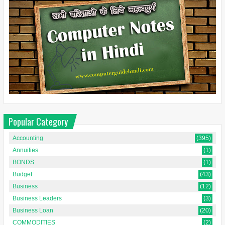
Popular Category
Accounting
(395)
Annuities
(1)
BONDS
(1)
Budget
(43)
Business
(12)
Business Leaders
(3)
Business Loan
(20)
COMMODITIES
(2)