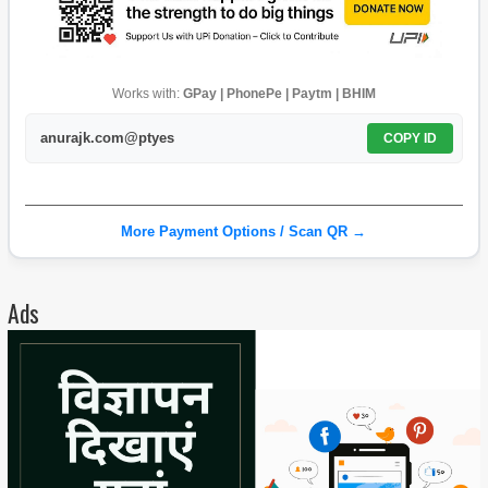
Works with:
GPay | PhonePe | Paytm | BHIM
anurajk.com@ptyes
COPY ID
More Payment Options / Scan QR →
Ads