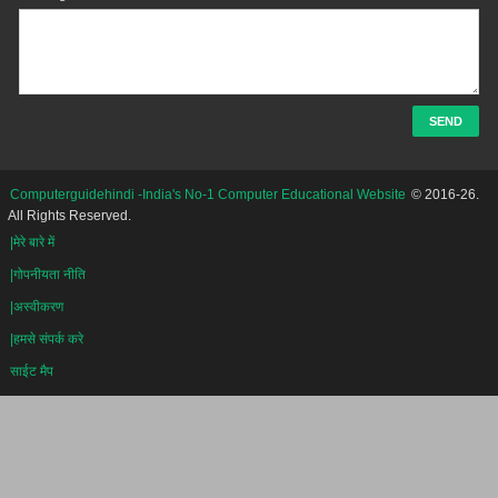
Computerguidehindi -India's No-1 Computer Educational Website
© 2016-26.
All Rights Reserved.
|मेरे बारे में
|गोपनीयता नीति
|अस्वीकरण
|हमसे संपर्क करे
साईट मैप