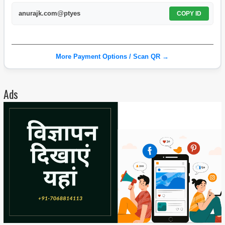
anurajk.com@ptyes
COPY ID
More Payment Options / Scan QR →
Ads