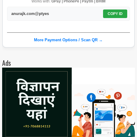
Works with:
GPay | PhonePe | Paytm | BHIM
anurajk.com@ptyes
COPY ID
More Payment Options / Scan QR →
Ads