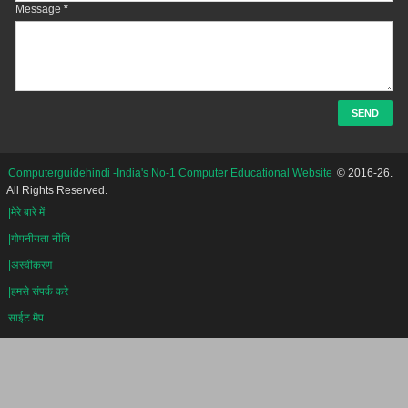
Message
*
Computerguidehindi -India's No-1 Computer Educational Website
© 2016-26.
All Rights Reserved.
|मेरे बारे में
|गोपनीयता नीति
|अस्वीकरण
|हमसे संपर्क करे
साईट मैप