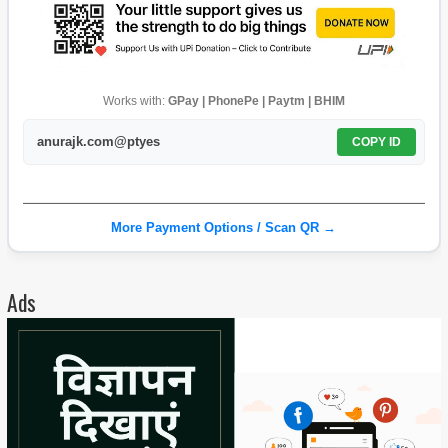
Works with:
GPay | PhonePe | Paytm | BHIM
anurajk.com@ptyes
COPY ID
More Payment Options / Scan QR →
Ads