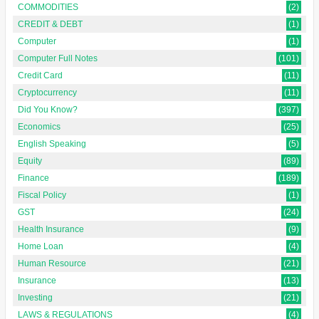
COMMODITIES
(2)
CREDIT & DEBT
(1)
Computer
(1)
Computer Full Notes
(101)
Credit Card
(11)
Cryptocurrency
(11)
Did You Know?
(397)
Economics
(25)
English Speaking
(5)
Equity
(89)
Finance
(189)
Fiscal Policy
(1)
GST
(24)
Health Insurance
(9)
Home Loan
(4)
Human Resource
(21)
Insurance
(13)
Investing
(21)
LAWS & REGULATIONS
(4)