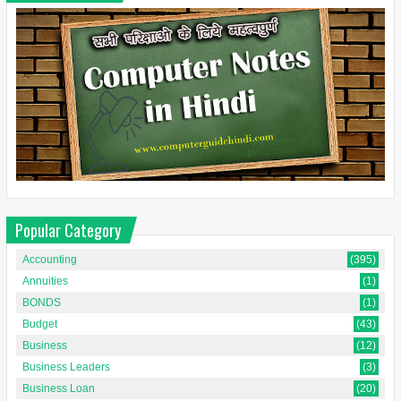
Popular Category
Accounting
(395)
Annuities
(1)
BONDS
(1)
Budget
(43)
Business
(12)
Business Leaders
(3)
Business Loan
(20)