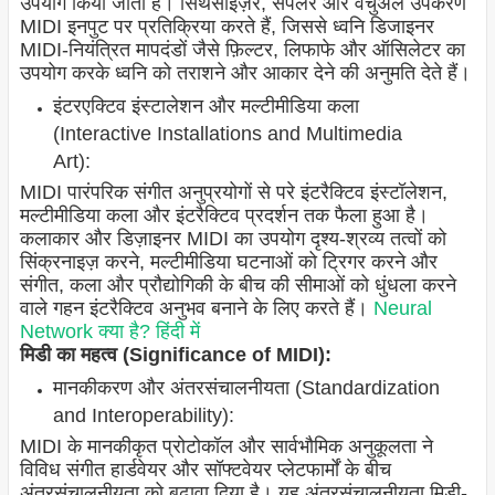
उपयोग किया जाता है। सिंथेसाइज़र, सैंपलर और वर्चुअल उपकरण
MIDI इनपुट पर प्रतिक्रिया करते हैं, जिससे ध्वनि डिजाइनर
MIDI-नियंत्रित मापदंडों जैसे फ़िल्टर, लिफाफे और ऑसिलेटर का
उपयोग करके ध्वनि को तराशने और आकार देने की अनुमति देते हैं।
इंटरएक्टिव इंस्टालेशन और मल्टीमीडिया कला
(Interactive Installations and Multimedia
Art):
MIDI पारंपरिक संगीत अनुप्रयोगों से परे इंटरैक्टिव इंस्टॉलेशन,
मल्टीमीडिया कला और इंटरैक्टिव प्रदर्शन तक फैला हुआ है।
कलाकार और डिज़ाइनर MIDI का उपयोग दृश्य-श्रव्य तत्वों को
सिंक्रनाइज़ करने, मल्टीमीडिया घटनाओं को ट्रिगर करने और
संगीत, कला और प्रौद्योगिकी के बीच की सीमाओं को धुंधला करने
वाले गहन इंटरैक्टिव अनुभव बनाने के लिए करते हैं।
Neural
Network क्या है? हिंदी में
मिडी का महत्व (Significance of MIDI):
मानकीकरण और अंतरसंचालनीयता (Standardization
and Interoperability):
MIDI के मानकीकृत प्रोटोकॉल और सार्वभौमिक अनुकूलता ने
विविध संगीत हार्डवेयर और सॉफ्टवेयर प्लेटफार्मों के बीच
अंतरसंचालनीयता को बढ़ावा दिया है। यह अंतरसंचालनीयता मिडी-