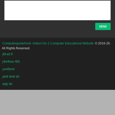
Computerguidehindi -India's No-1 Computer Educational Website
© 2016-26.
All Rights Reserved.
|मेरे बारे में
|गोपनीयता नीति
|अस्वीकरण
|हमसे संपर्क करे
साईट मैप