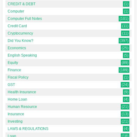
CREDIT & DEBT
(1)
Computer
(1)
Computer Full Notes
(101)
Credit Card
(11)
Cryptocurrency
(11)
Did You Know?
(397)
Economics
(25)
English Speaking
(5)
Equity
(89)
Finance
(189)
Fiscal Policy
(1)
GST
(24)
Health Insurance
(9)
Home Loan
(4)
Human Resource
(21)
Insurance
(13)
Investing
(21)
LAWS & REGULATIONS
(4)
Loan
(18)