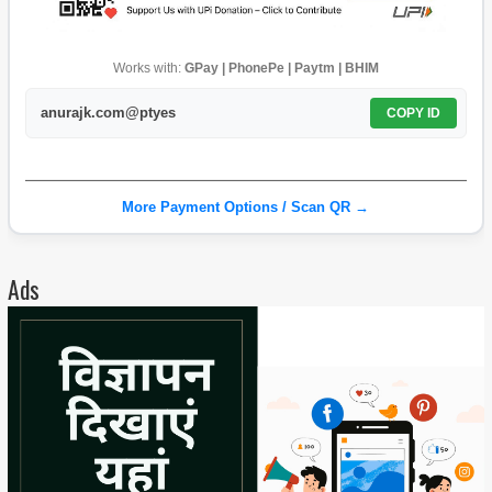
Works with:
GPay | PhonePe | Paytm | BHIM
anurajk.com@ptyes
COPY ID
More Payment Options / Scan QR →
Ads