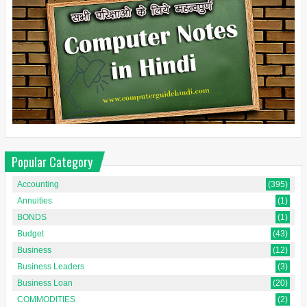
Popular Category
Accounting
(395)
Annuities
(1)
BONDS
(1)
Budget
(43)
Business
(12)
Business Leaders
(3)
Business Loan
(20)
COMMODITIES
(2)