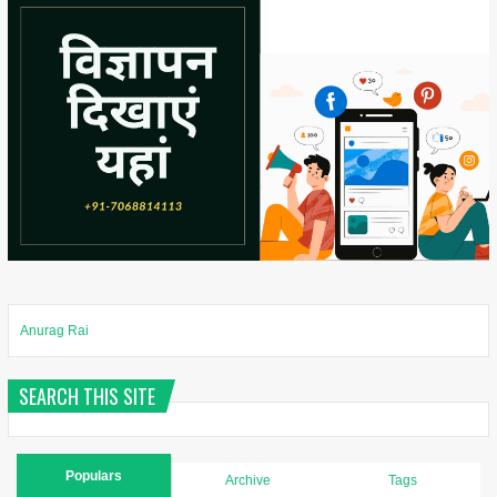
Anurag Rai
SEARCH THIS SITE
Populars
Archive
Tags