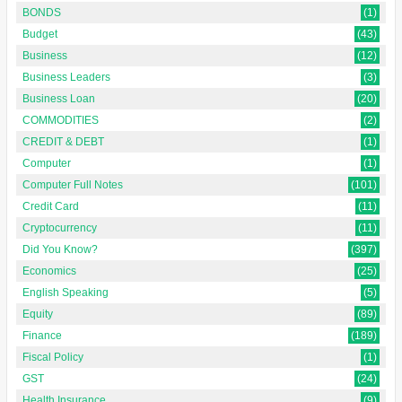
BONDS
(1)
Budget
(43)
Business
(12)
Business Leaders
(3)
Business Loan
(20)
COMMODITIES
(2)
CREDIT & DEBT
(1)
Computer
(1)
Computer Full Notes
(101)
Credit Card
(11)
Cryptocurrency
(11)
Did You Know?
(397)
Economics
(25)
English Speaking
(5)
Equity
(89)
Finance
(189)
Fiscal Policy
(1)
GST
(24)
Health Insurance
(9)