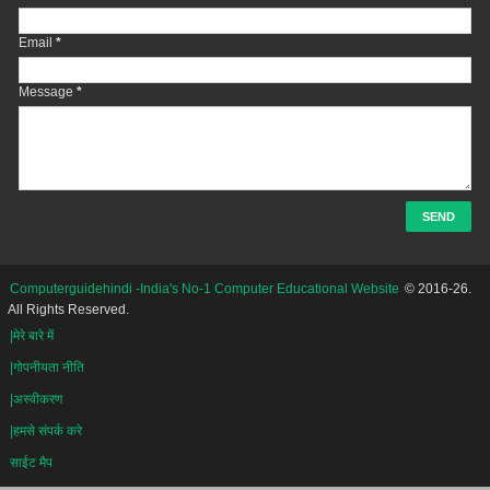
Email
*
Message
*
Computerguidehindi -India's No-1 Computer Educational Website
© 2016-26.
All Rights Reserved.
|मेरे बारे में
|गोपनीयता नीति
|अस्वीकरण
|हमसे संपर्क करे
साईट मैप