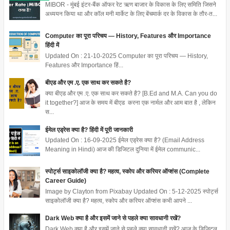
MIBOR - मुंबई इंटर-बैंक ऑफर रेट ऋण बाजार के विकास के लिए समिति जिसने
अध्ययन किया था और कॉल मनी मार्केट के लिए बेंचमार्क दर के विकास के तौर-त...
Computer का पूरा परिचय — History, Features और Importance
हिंदी में
Updated On : 21-10-2025 Computer का पूरा परिचय — History,
Features और Importance हिं...
बीएड और एम .ए. एक साथ कर सकते है?
क्या बीएड और एम .ए. एक साथ कर सकते है? [B.Ed and M.A. Can you do
it together?] आज के समय में बीएड करना एक नार्मल और आम बात है , लेकिन
स...
ईमेल एड्रेस क्या है? हिंदी में पूरी जानकारी
Updated On : 16-09-2025 ईमेल एड्रेस क्या है? (Email Address
Meaning in Hindi) आज की डिजिटल दुनिया में ईमेल communic...
स्पोर्ट्स साइकोलॉजी क्या है? महत्व, स्कोप और करियर ऑप्शंस (Complete
Career Guide)
Image by Clayton from Pixabay Updated On : 5-12-2025 स्पोर्ट्स
साइकोलॉजी क्या है? महत्व, स्कोप और करियर ऑप्शंस कभी आपने ...
Dark Web क्या है और इसमें जाने से पहले क्या सावधानी रखें?
Dark Web क्या है और इसमें जाने से पहले क्या सावधानी रखें? आज के डिजिटल