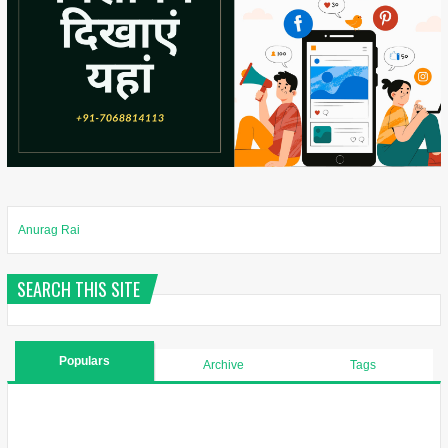
Anurag Rai
SEARCH THIS SITE
Populars
Archive
Tags