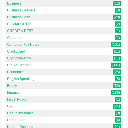
Business
(12)
Business Leaders
(3)
Business Loan
(20)
COMMODITIES
(2)
CREDIT & DEBT
(1)
Computer
(1)
Computer Full Notes
(101)
Credit Card
(11)
Cryptocurrency
(11)
Did You Know?
(397)
Economics
(25)
English Speaking
(5)
Equity
(89)
Finance
(189)
Fiscal Policy
(1)
GST
(24)
Health Insurance
(9)
Home Loan
(4)
Human Resource
(21)