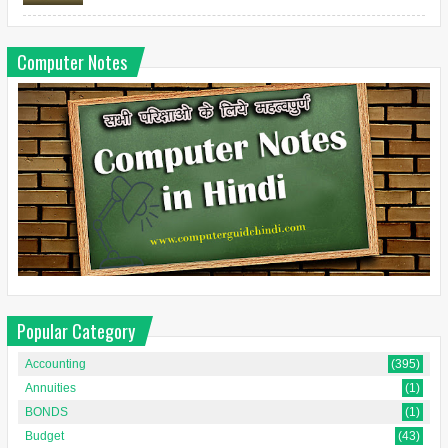
Computer Notes
Popular Category
Accounting
(395)
Annuities
(1)
BONDS
(1)
Budget
(43)