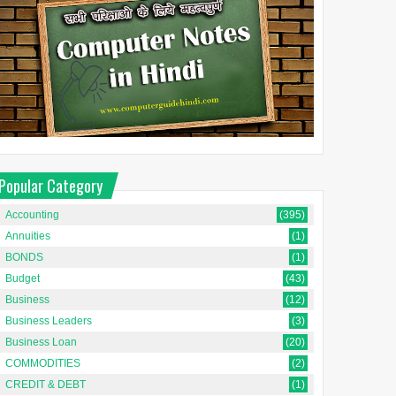
Popular Category
Accounting
(395)
Annuities
(1)
BONDS
(1)
Budget
(43)
Business
(12)
Business Leaders
(3)
Business Loan
(20)
COMMODITIES
(2)
CREDIT & DEBT
(1)