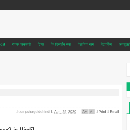
ost
रोचक जानकारी
टिप्स
वेब डिजाईन सेवा
वैज्ञानिक नाम
नेटवर्किंग
अनसुलझे 
computerguidehindi
April 25, 2020
A
+
A
-
Print
Email
nux? in Hindi]