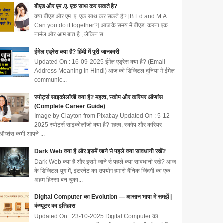
बीएड और एम .ए. एक साथ कर सकते है?
क्या बीएड और एम .ए. एक साथ कर सकते है? [B.Ed and M.A.
Can you do it together?] आज के समय में बीएड करना एक
नार्मल और आम बात है , लेकिन स...
ईमेल एड्रेस क्या है? हिंदी में पूरी जानकारी
Updated On : 16-09-2025 ईमेल एड्रेस क्या है? (Email
Address Meaning in Hindi) आज की डिजिटल दुनिया में ईमेल
communic...
स्पोर्ट्स साइकोलॉजी क्या है? महत्व, स्कोप और करियर ऑप्शंस
(Complete Career Guide)
Image by Clayton from Pixabay Updated On : 5-12-
2025 स्पोर्ट्स साइकोलॉजी क्या है? महत्व, स्कोप और करियर
ऑप्शंस कभी आपने ...
Dark Web क्या है और इसमें जाने से पहले क्या सावधानी रखें?
Dark Web क्या है और इसमें जाने से पहले क्या सावधानी रखें? आज
के डिजिटल युग में, इंटरनेट का उपयोग हमारी दैनिक जिंदगी का एक
अहम हिस्सा बन चुका...
Digital Computer का Evolution — आसान भाषा में समझें |
कंप्यूटर का इतिहास
Updated On : 23-10-2025 Digital Computer का