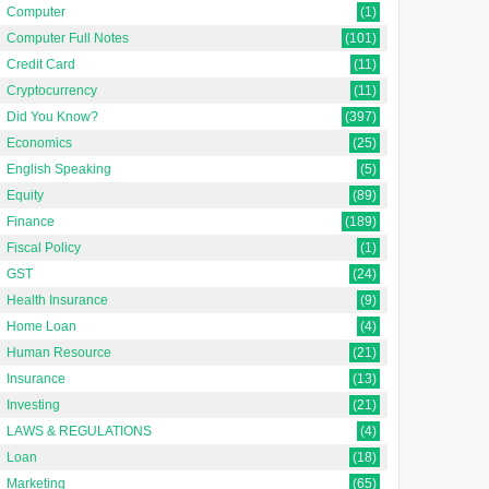
Computer
(1)
Computer Full Notes
(101)
Credit Card
(11)
Cryptocurrency
(11)
Did You Know?
(397)
Economics
(25)
English Speaking
(5)
Equity
(89)
Finance
(189)
Fiscal Policy
(1)
GST
(24)
Data Analyst क्या है? | Data
Buffering Meaning in
Analysis Meaning in
Hindi | बफ़रिंग का मतलब
Health Insurance
(9)
Hindi [Complete Guide]
Home Loan
(4)
Updated on: 2 September
Human Resource
(21)
{ "@context":
2025 Buffering Meaning in
Insurance
(13)
"https://schema.org", "@type":
Hindi | बफ़रिंग का मतलब Buffering
"FAQPage", "mainEntity": [ {
Investing
(21)
m...
"@ty...
LAWS & REGULATIONS
(4)
Loan
(18)
Marketing
(65)