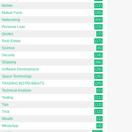
Mobile
(12)
Mutual Fund
(30)
Networking
(64)
Personal Loan
(23)
Quotes
(7)
Real-Estate
(17)
Science
(6)
Security
(16)
Shipping
(66)
Software-Development
(29)
Space Technology
(26)
TRADING INSTRUMENTS
(20)
Technical Analysis
(7)
Testing
(21)
Tips
(13)
Trick
(12)
Wealth
(1)
WhatsApp
(4)