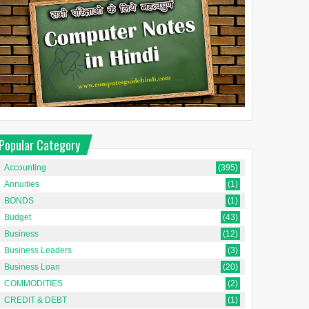
Popular Category
Accounting
(395)
Annuities
(1)
BONDS
(1)
Budget
(43)
Business
(12)
Business Leaders
(3)
Business Loan
(20)
COMMODITIES
(2)
CREDIT & DEBT
(1)