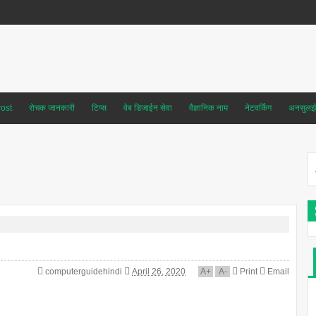
ost
रोचक जानकारी
टिप्स
वेब डिजाईन सेवा
वैज्ञानिक नाम
नेटवर्किंग
अनसुलझे 
computerguidehindi
April 26, 2020
A
+
A
-
Print
Email