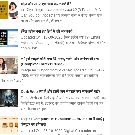
बीएड और एम .ए. एक साथ कर सकते है?
क्या बीएड और एम .ए. एक साथ कर सकते है? [B.Ed and M.A.
Can you do it together?] आज के समय में बीएड करना एक
नार्मल और आम बात है , लेकिन स...
ईमेल एड्रेस क्या है? हिंदी में पूरी जानकारी
Updated On : 16-09-2025 ईमेल एड्रेस क्या है? (Email
Address Meaning in Hindi) आज की डिजिटल दुनिया में ईमेल
communic...
स्पोर्ट्स साइकोलॉजी क्या है? महत्व, स्कोप और करियर ऑप्शंस
(Complete Career Guide)
Image by Clayton from Pixabay Updated On : 5-12-
2025 स्पोर्ट्स साइकोलॉजी क्या है? महत्व, स्कोप और करियर
ऑप्शंस कभी आपने ...
Dark Web क्या है और इसमें जाने से पहले क्या सावधानी रखें?
Dark Web क्या है और इसमें जाने से पहले क्या सावधानी रखें? आज
के डिजिटल युग में, इंटरनेट का उपयोग हमारी दैनिक जिंदगी का एक
अहम हिस्सा बन चुका...
Digital Computer का Evolution — आसान भाषा में समझें |
कंप्यूटर का इतिहास
Updated On : 23-10-2025 Digital Computer का