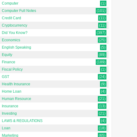
Computer
(1)
Computer Full Notes
(101)
Credit Card
(11)
Cryptocurrency
(11)
Did You Know?
(397)
Economics
(25)
English Speaking
(5)
Equity
(89)
Finance
(189)
Fiscal Policy
(1)
GST
(24)
Health Insurance
(9)
Home Loan
(4)
Human Resource
(21)
Insurance
(13)
Investing
(21)
LAWS & REGULATIONS
(4)
Loan
(18)
Marketing
(65)