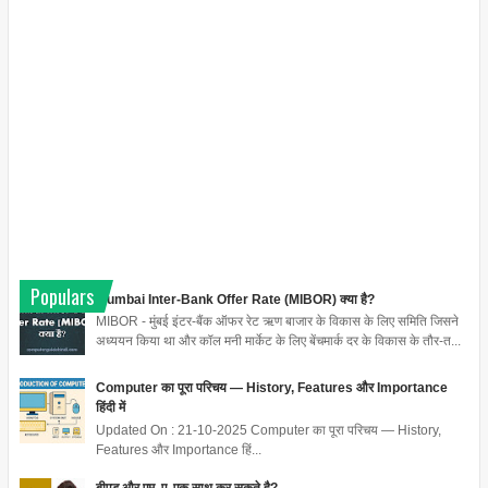
Populars
Mumbai Inter-Bank Offer Rate (MIBOR) क्या है?
MIBOR - मुंबई इंटर-बैंक ऑफर रेट ऋण बाजार के विकास के लिए समिति जिसने
अध्ययन किया था और कॉल मनी मार्केट के लिए बेंचमार्क दर के विकास के तौर-त...
Computer का पूरा परिचय — History, Features और Importance
हिंदी में
Updated On : 21-10-2025 Computer का पूरा परिचय — History,
Features और Importance हिं...
बीएड और एम .ए. एक साथ कर सकते है?