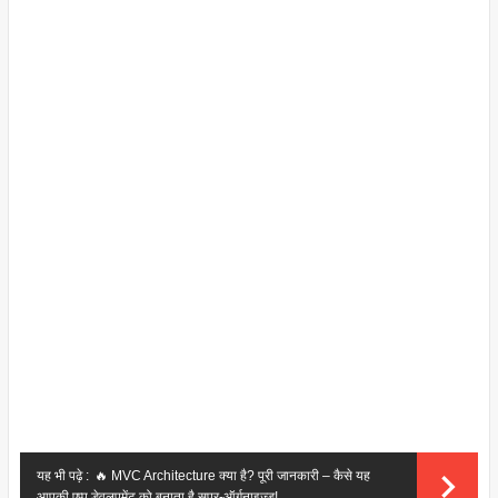
यह भी पढ़े :
🔥 MVC Architecture क्या है? पूरी जानकारी – कैसे यह
आपकी एप्प डेवलपमेंट को बनाता है सुपर‑ऑर्गनाइज़्ड!