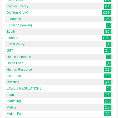
Credit Card
(11)
Cryptocurrency
(11)
Did You Know?
(397)
Economics
(25)
English Speaking
(5)
Equity
(89)
Finance
(189)
Fiscal Policy
(1)
GST
(24)
Health Insurance
(9)
Home Loan
(4)
Human Resource
(21)
Insurance
(13)
Investing
(21)
LAWS & REGULATIONS
(4)
Loan
(18)
Marketing
(65)
Mobile
(12)
Mutual Fund
(30)