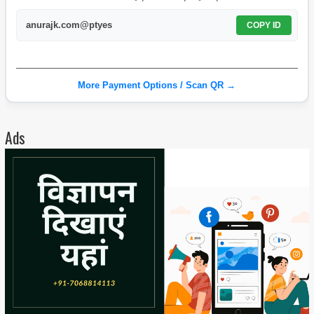
anurajk.com@ptyes
COPY ID
More Payment Options / Scan QR →
Ads