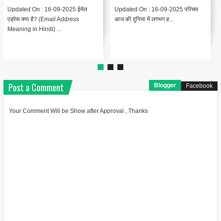
Updated On : 13-09-2025
{ "@context": "https://schema.org",
Encoding Meaning in Hindi |
"@type": "BlogPosting",
एन्कोडिंग का मतलब Encodin...
"headline": "थंबनेल ...
Post a Comment
Blogger
Facebook
Your Comment Will be Show after Approval , Thanks