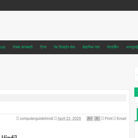
ost
रोचक जानकारी
टिप्स
वेब डिजाईन सेवा
वैज्ञानिक नाम
नेटवर्किंग
अनसुलझे 
computerguidehindi
April 22, 2020
A
+
A
-
Print
Email
 Hindi]