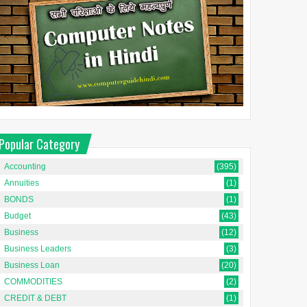
Popular Category
Accounting
(395)
Annuities
(1)
BONDS
(1)
Budget
(43)
Business
(12)
Business Leaders
(3)
Business Loan
(20)
COMMODITIES
(2)
CREDIT & DEBT
(1)