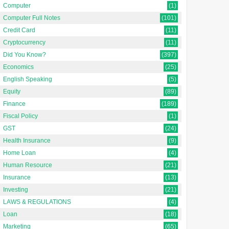
Computer
(1)
Computer Full Notes
(101)
Credit Card
(11)
Cryptocurrency
(11)
Did You Know?
(397)
Economics
(25)
English Speaking
(5)
Equity
(89)
Finance
(189)
Fiscal Policy
(1)
GST
(24)
Health Insurance
(9)
Home Loan
(4)
Buffering Meaning in
Human Resource
(21)
indi | बफ़रिंग का मतलब
Insurance
(13)
Investing
(21)
dated on: 2 September
LAWS & REGULATIONS
(4)
25 Buffering Meaning in
ndi | बफ़रिंग का मतलब Buffering
Loan
(18)
..
Marketing
(65)