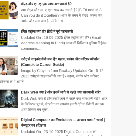
बीएड और एम .ए. एक साथ कर सकते है?
क्या बीएड और एम .ए. एक साथ कर सकते है? [B.Ed and M.A.
Can you do it together?] आज के समय में बीएड करना एक
नार्मल और आम बात है , लेकिन स...
ईमेल एड्रेस क्या है? हिंदी में पूरी जानकारी
Updated On : 16-09-2025 ईमेल एड्रेस क्या है? (Email
Address Meaning in Hindi) आज की डिजिटल दुनिया में ईमेल
communic...
स्पोर्ट्स साइकोलॉजी क्या है? महत्व, स्कोप और करियर ऑप्शंस
(Complete Career Guide)
Image by Clayton from Pixabay Updated On : 5-12-
2025 स्पोर्ट्स साइकोलॉजी क्या है? महत्व, स्कोप और करियर
ऑप्शंस कभी आपने ...
Dark Web क्या है और इसमें जाने से पहले क्या सावधानी रखें?
Dark Web क्या है और इसमें जाने से पहले क्या सावधानी रखें? आज
के डिजिटल युग में, इंटरनेट का उपयोग हमारी दैनिक जिंदगी का एक
अहम हिस्सा बन चुका...
Digital Computer का Evolution — आसान भाषा में समझें |
कंप्यूटर का इतिहास
Updated On : 23-10-2025 Digital Computer का