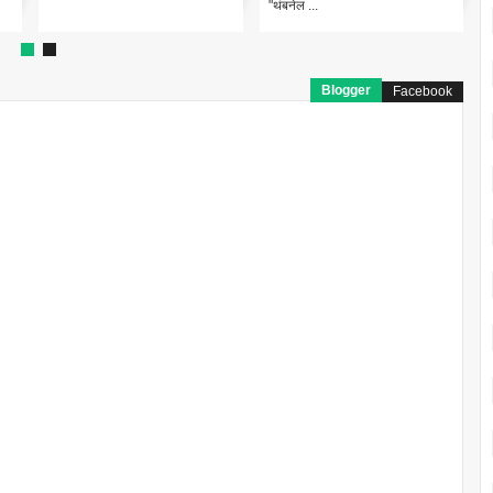
"थंबनेल ...
"@ty...
Blogger
Facebook