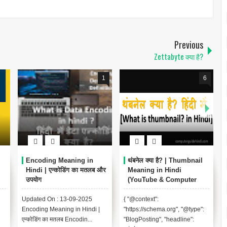
Previous
Zettabyte क्या है?
6
थंबनेल क्या है? | Thumbnail
Data Analyst क्या है? | Data
Meaning in Hindi
Analysis Meaning in
H
(YouTube & Computer
Hindi [Complete Guide]
Example)
Up
{ "@context":
{ "@context":
20
"https://schema.org", "@type":
"https://schema.org", "@type":
Hi
"BlogPosting", "headline":
"FAQPage", "mainEntity": [ {
m.