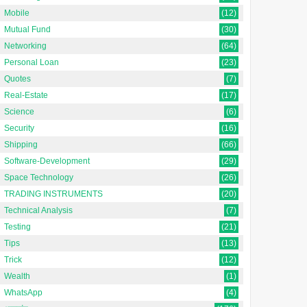
Mobile
(12)
Mutual Fund
(30)
Networking
(64)
Personal Loan
(23)
Quotes
(7)
Real-Estate
(17)
Science
(6)
Security
(16)
Shipping
(66)
Software-Development
(29)
Space Technology
(26)
TRADING INSTRUMENTS
(20)
Technical Analysis
(7)
Testing
(21)
Tips
(13)
Trick
(12)
Wealth
(1)
WhatsApp
(4)