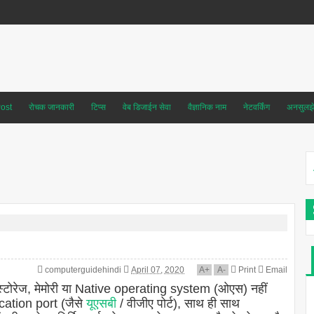
ost
रोचक जानकारी
टिप्स
वेब डिजाईन सेवा
वैज्ञानिक नाम
नेटवर्किंग
अनसुलझे 
computerguidehindi
April 07, 2020
A
+
A
-
Print
Email
, स्टोरेज, मेमोरी या Native operating system (ओएस) नहीं
ation port (जैसे
यूएसबी
/ वीजीए पोर्ट), साथ ही साथ