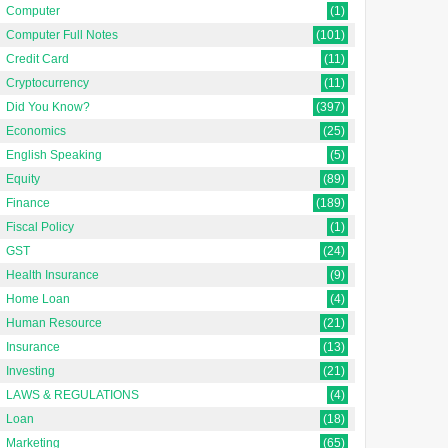
Computer
(1)
Computer Full Notes
(101)
Credit Card
(11)
Cryptocurrency
(11)
Did You Know?
(397)
Economics
(25)
English Speaking
(5)
Equity
(89)
Finance
(189)
Fiscal Policy
(1)
GST
(24)
Health Insurance
(9)
Home Loan
(4)
Human Resource
(21)
Insurance
(13)
Investing
(21)
LAWS & REGULATIONS
(4)
Loan
(18)
Marketing
(65)