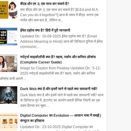
बीएड और एम .ए. एक साथ कर सकते है?
क्या बीएड और एम .ए. एक साथ कर सकते है? [B.Ed and M.A.
Can you do it together?] आज के समय में बीएड करना एक
नार्मल और आम बात है , लेकिन स...
ईमेल एड्रेस क्या है? हिंदी में पूरी जानकारी
Updated On : 16-09-2025 ईमेल एड्रेस क्या है? (Email
Address Meaning in Hindi) आज की डिजिटल दुनिया में ईमेल
communic...
स्पोर्ट्स साइकोलॉजी क्या है? महत्व, स्कोप और करियर ऑप्शंस
(Complete Career Guide)
Image by Clayton from Pixabay Updated On : 5-12-
2025 स्पोर्ट्स साइकोलॉजी क्या है? महत्व, स्कोप और करियर
ऑप्शंस कभी आपने ...
Dark Web क्या है और इसमें जाने से पहले क्या सावधानी रखें?
Dark Web क्या है और इसमें जाने से पहले क्या सावधानी रखें? आज
के डिजिटल युग में, इंटरनेट का उपयोग हमारी दैनिक जिंदगी का एक
अहम हिस्सा बन चुका...
Digital Computer का Evolution — आसान भाषा में समझें |
कंप्यूटर का इतिहास
Updated On : 23-10-2025 Digital Computer का