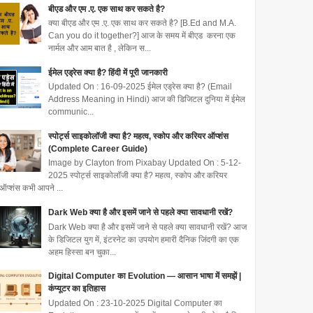
बीएड और एम .ए. एक साथ कर सकते है?
क्या बीएड और एम .ए. एक साथ कर सकते है? [B.Ed and M.A.
Can you do it together?] आज के समय में बीएड करना एक
नार्मल और आम बात है , लेकिन स...
ईमेल एड्रेस क्या है? हिंदी में पूरी जानकारी
Updated On : 16-09-2025 ईमेल एड्रेस क्या है? (Email
Address Meaning in Hindi) आज की डिजिटल दुनिया में ईमेल
communic...
स्पोर्ट्स साइकोलॉजी क्या है? महत्व, स्कोप और करियर ऑप्शंस
(Complete Career Guide)
Image by Clayton from Pixabay Updated On : 5-12-
2025 स्पोर्ट्स साइकोलॉजी क्या है? महत्व, स्कोप और करियर
ऑप्शंस कभी आपने ...
Dark Web क्या है और इसमें जाने से पहले क्या सावधानी रखें?
Dark Web क्या है और इसमें जाने से पहले क्या सावधानी रखें? आज
के डिजिटल युग में, इंटरनेट का उपयोग हमारी दैनिक जिंदगी का एक
अहम हिस्सा बन चुका...
Digital Computer का Evolution — आसान भाषा में समझें |
कंप्यूटर का इतिहास
Updated On : 23-10-2025 Digital Computer का