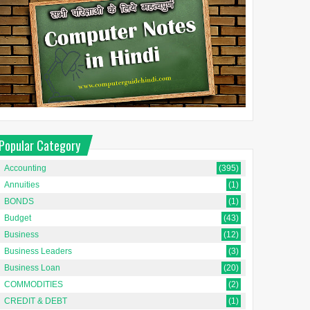
Popular Category
Accounting
(395)
Annuities
(1)
BONDS
(1)
Budget
(43)
Business
(12)
Business Leaders
(3)
Business Loan
(20)
COMMODITIES
(2)
CREDIT & DEBT
(1)