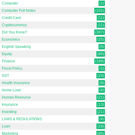
Computer
(1)
Computer Full Notes
(101)
Credit Card
(11)
Cryptocurrency
(11)
Did You Know?
(397)
Economics
(25)
English Speaking
(5)
Equity
(89)
Finance
(189)
Fiscal Policy
(1)
GST
(24)
Data Analyst क्या है? | Data
Buffering Meaning in
Health Insurance
(9)
Analysis Meaning in
Hindi | बफ़रिंग का मतलब
Home Loan
(4)
Hindi [Complete Guide]
Human Resource
(21)
Updated on: 2 September
Insurance
(13)
{ "@context":
2025 Buffering Meaning in
Investing
(21)
"https://schema.org", "@type":
Hindi | बफ़रिंग का मतलब Buffering
"FAQPage", "mainEntity": [ {
m...
LAWS & REGULATIONS
(4)
"@ty...
Loan
(18)
Marketing
(65)