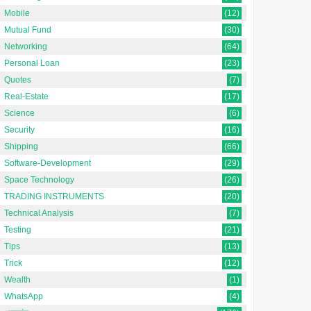
Mobile
(12)
Mutual Fund
(30)
Networking
(64)
Personal Loan
(23)
Quotes
(7)
Real-Estate
(17)
Science
(6)
Security
(16)
Shipping
(66)
Software-Development
(29)
Space Technology
(26)
TRADING INSTRUMENTS
(20)
Technical Analysis
(7)
Testing
(21)
Tips
(13)
Trick
(12)
Wealth
(1)
WhatsApp
(4)