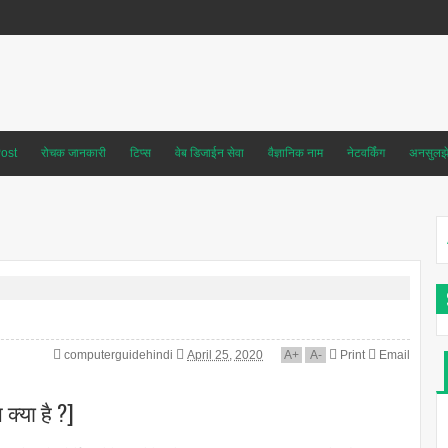
ost
रोचक जानकारी
टिप्स
वेब डिजाईन सेवा
वैज्ञानिक नाम
नेटवर्किंग
अनसुलझे 
computerguidehindi
April 25, 2020
A
+
A
-
Print
Email
क्या है ?]