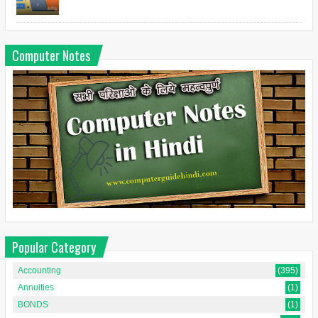
Computer Notes
Popular Category
Accounting
(395)
Annuities
(1)
BONDS
(1)