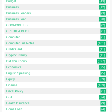
Budget
(43)
Business
(12)
Business Leaders
(3)
Business Loan
(20)
COMMODITIES
(2)
CREDIT & DEBT
(1)
Computer
(1)
Computer Full Notes
(101)
Credit Card
(11)
Cryptocurrency
(11)
Did You Know?
(397)
Economics
(25)
English Speaking
(5)
Equity
(89)
Finance
(189)
Fiscal Policy
(1)
GST
(24)
Health Insurance
(9)
Home Loan
(4)