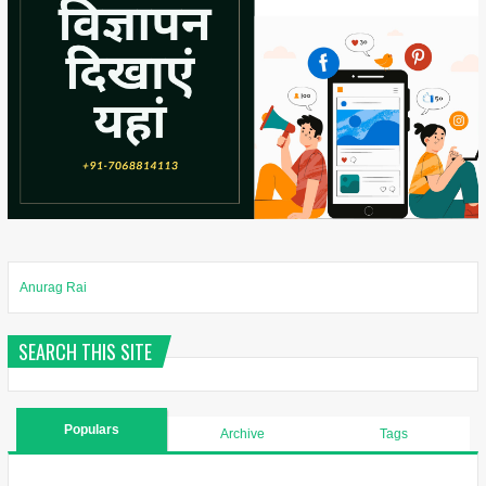
Anurag Rai
SEARCH THIS SITE
Populars
Archive
Tags