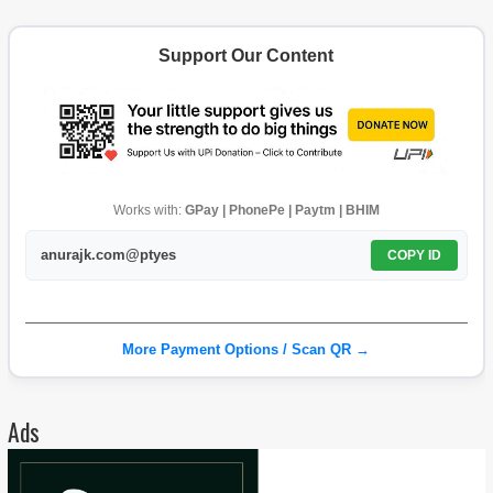
Support Our Content
Works with:
GPay | PhonePe | Paytm | BHIM
anurajk.com@ptyes
COPY ID
More Payment Options / Scan QR →
Ads