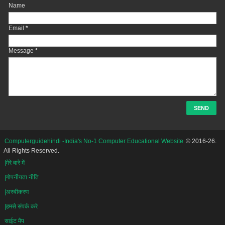
Name
Email
*
Message
*
Computerguidehindi -India's No-1 Computer Educational Website
© 2016-26.
All Rights Reserved.
|मेरे बारे में
|गोपनीयता नीति
|अस्वीकरण
|हमसे संपर्क करे
साईट मैप