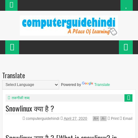
Translate
Powered by
Translate
तकनीकी शब्द
Snowlinux क्या है ?
computerguidehindi
April 27, 2020
A
+
A
-
Print
Email
Snowlinux क्या है ? [What is snowlinux? in