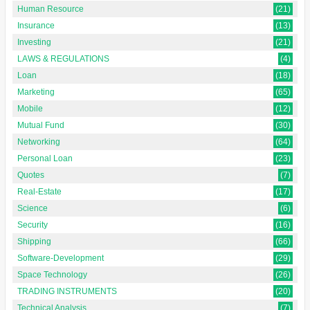
Human Resource
(21)
Insurance
(13)
Investing
(21)
LAWS & REGULATIONS
(4)
Loan
(18)
Marketing
(65)
Mobile
(12)
Mutual Fund
(30)
Networking
(64)
Personal Loan
(23)
Quotes
(7)
Real-Estate
(17)
Science
(6)
Security
(16)
Shipping
(66)
Software-Development
(29)
Space Technology
(26)
TRADING INSTRUMENTS
(20)
Technical Analysis
(7)