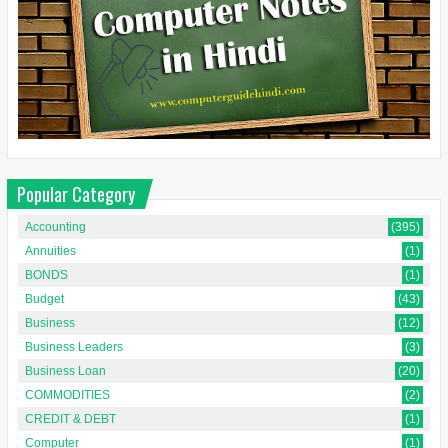
Popular Category
Accounting
(395)
Annuities
(1)
BONDS
(1)
Budget
(43)
Business
(12)
Business Leaders
(3)
Business Loan
(20)
COMMODITIES
(2)
CREDIT & DEBT
(1)
Computer
(1)