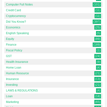
Computer Full Notes
(101)
Credit Card
(11)
Cryptocurrency
(11)
Did You Know?
(397)
Economics
(25)
English Speaking
(5)
Equity
(89)
Finance
(189)
Fiscal Policy
(1)
GST
(24)
Health Insurance
(9)
Home Loan
(4)
Human Resource
(21)
Insurance
(13)
Investing
(21)
LAWS & REGULATIONS
(4)
Loan
(18)
Marketing
(65)