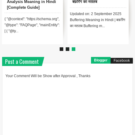
Analysis Meaning in Hindi
बफ़रिंग का मतलब
[Complete Guide]
Updated on: 2 September 2025
{ "@context": "https://schema.org",
Buffering Meaning in Hindi | बफ़रिंग
"@type": "FAQPage", "mainEntity":
का मतलब Buffering m...
[ { "@ty...
Post a Comment
Blogger
Facebook
Your Comment Will be Show after Approval , Thanks