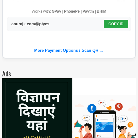
Works with:
GPay | PhonePe | Paytm | BHIM
anurajk.com@ptyes
COPY ID
More Payment Options / Scan QR →
Ads