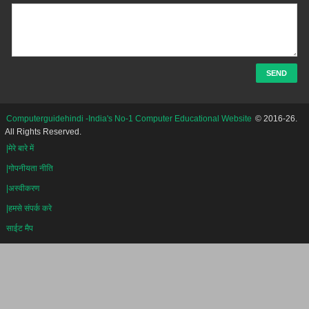
Computerguidehindi -India's No-1 Computer Educational Website
© 2016-26.
All Rights Reserved.
|मेरे बारे में
|गोपनीयता नीति
|अस्वीकरण
|हमसे संपर्क करे
साईट मैप