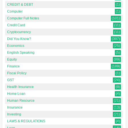
CREDIT & DEBT
(1)
Computer
(1)
Computer Full Notes
(101)
Credit Card
(11)
Cryptocurrency
(11)
Did You Know?
(397)
Economics
(25)
English Speaking
(5)
Equity
(89)
Finance
(189)
Fiscal Policy
(1)
GST
(24)
Health Insurance
(9)
Home Loan
(4)
Human Resource
(21)
Insurance
(13)
Investing
(21)
LAWS & REGULATIONS
(4)
Loan
(18)