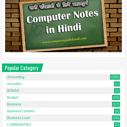
Popular Category
Accounting
(395)
Annuities
(1)
BONDS
(1)
Budget
(43)
Business
(12)
Business Leaders
(3)
Business Loan
(20)
COMMODITIES
(2)