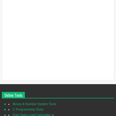
Online Tools
Binary & Number System Tools
C Programming Tools
Free Solar Load Calculator ☀️