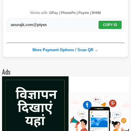
Works with:
GPay | PhonePe | Paytm | BHIM
anurajk.com@ptyes
COPY ID
More Payment Options / Scan QR →
Ads