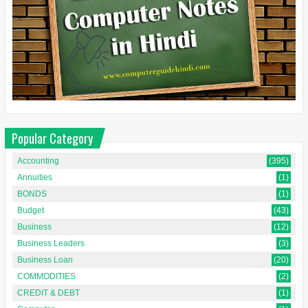
Popular Category
Accounting
(395)
Annuities
(1)
BONDS
(1)
Budget
(43)
Business
(12)
Business Leaders
(3)
Business Loan
(20)
COMMODITIES
(2)
CREDIT & DEBT
(1)