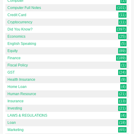
Computer
(1)
Computer Full Notes
(101)
Credit Card
(11)
Cryptocurrency
(11)
Did You Know?
(397)
Economics
(25)
English Speaking
(5)
Equity
(89)
Finance
(189)
Fiscal Policy
(1)
GST
(24)
Health Insurance
(9)
Home Loan
(4)
Human Resource
(21)
Insurance
(13)
Investing
(21)
LAWS & REGULATIONS
(4)
Loan
(18)
Marketing
(65)