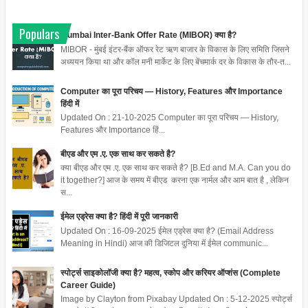
Populars
Mumbai Inter-Bank Offer Rate (MIBOR) क्या है?
MIBOR - मुंबई इंटर-बैंक ऑफर रेट ऋण बाजार के विकास के लिए समिति जिसने
अध्ययन किया था और कॉल मनी मार्केट के लिए बेंचमार्क दर के विकास के तौर-त...
Computer का पूरा परिचय — History, Features और Importance
हिंदी में
Updated On : 21-10-2025 Computer का पूरा परिचय — History,
Features और Importance हिं...
बीएड और एम .ए. एक साथ कर सकते है?
क्या बीएड और एम .ए. एक साथ कर सकते है? [B.Ed and M.A. Can you do
it together?] आज के समय में बीएड करना एक नार्मल और आम बात है , लेकिन
स...
ईमेल एड्रेस क्या है? हिंदी में पूरी जानकारी
Updated On : 16-09-2025 ईमेल एड्रेस क्या है? (Email Address
Meaning in Hindi) आज की डिजिटल दुनिया में ईमेल communic...
स्पोर्ट्स साइकोलॉजी क्या है? महत्व, स्कोप और करियर ऑप्शंस (Complete
Career Guide)
Image by Clayton from Pixabay Updated On : 5-12-2025 स्पोर्ट्स