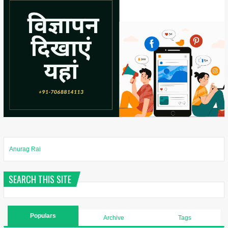
Anurag Rai
SEARCH THIS SITE
Populars
Archive
Tags