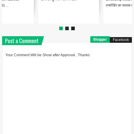
"@type": "BlogPosting",
एन्कोडिंग का मतलब Encodin...
"headline": "थंबनेल ...
Post a Comment
Blogger
Facebook
Your Comment Will be Show after Approval , Thanks