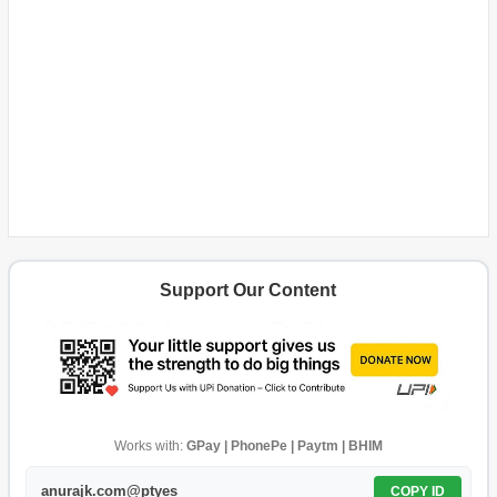
Support Our Content
Works with:
GPay | PhonePe | Paytm | BHIM
anurajk.com@ptyes
COPY ID