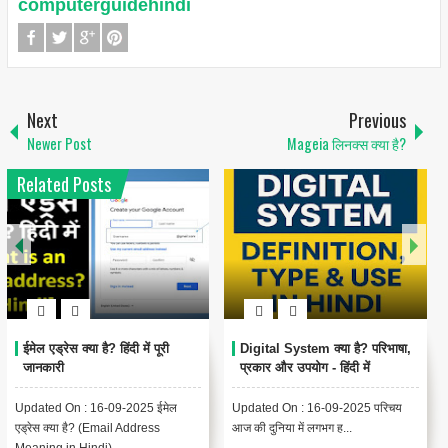
computerguidehindi
Next
Previous
Newer Post
Mageia लिनक्स क्या है?
Related Posts
1
6
Encoding Meaning in Hindi |
थंबनेल क्या है? | Thumbnail
एन्कोडिंग का मतलब और उपयोग
Meaning in Hindi (YouTube
& Computer Example)
Updated On : 13-09-2025
{ "@context": "https://schema.org",
Encoding Meaning in Hindi |
"@type": "BlogPosting",