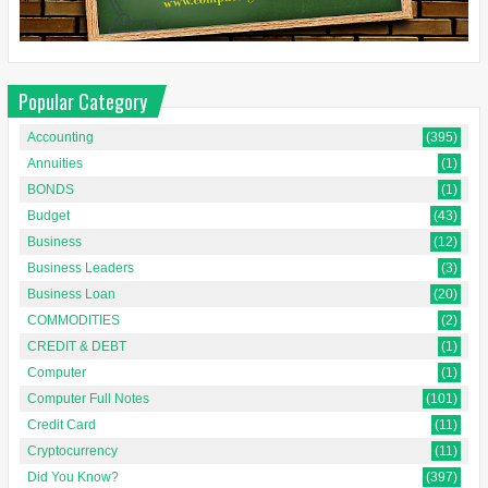
Popular Category
Accounting
(395)
Annuities
(1)
BONDS
(1)
Budget
(43)
Business
(12)
Business Leaders
(3)
Business Loan
(20)
COMMODITIES
(2)
CREDIT & DEBT
(1)
Computer
(1)
Computer Full Notes
(101)
Credit Card
(11)
Cryptocurrency
(11)
Did You Know?
(397)