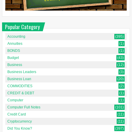
Popular Category
Accounting
(395)
Annuities
(1)
BONDS
(1)
Budget
(43)
Business
(12)
Business Leaders
(3)
Business Loan
(20)
COMMODITIES
(2)
CREDIT & DEBT
(1)
Computer
(1)
Computer Full Notes
(101)
Credit Card
(11)
Cryptocurrency
(11)
Did You Know?
(397)