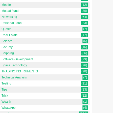
Mobile
(12)
Mutual Fund
(30)
Networking
(64)
Personal Loan
(23)
Quotes
(7)
Real-Estate
(17)
Science
(6)
Security
(16)
Shipping
(66)
Software-Development
(29)
Space Technology
(26)
TRADING INSTRUMENTS
(20)
Technical Analysis
(7)
Testing
(21)
Tips
(13)
Trick
(12)
Wealth
(1)
WhatsApp
(4)