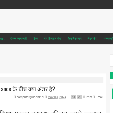
ost
रोचक जानकारी
टिप्स
वेब डिजाईन सेवा
वैज्ञानिक नाम
नेटवर्किंग
अनसुलझे 
nce के बीच क्या अंतर है?
computerguidehindi
May 03, 2024
A
+
A
-
Print
Email
रिभाषा, प्रकार, उदाहरण, इतिहास, फायदे, नुकसान,