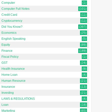
Computer
(1)
Computer Full Notes
(101)
Credit Card
(11)
Cryptocurrency
(11)
Did You Know?
(397)
Economics
(25)
English Speaking
(5)
Equity
(89)
Finance
(189)
Fiscal Policy
(1)
GST
(24)
Health Insurance
(9)
Home Loan
(4)
Human Resource
(21)
Insurance
(13)
Investing
(21)
LAWS & REGULATIONS
(4)
Loan
(18)
Marketing
(65)