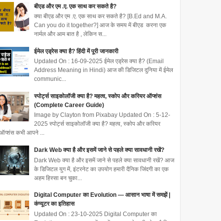
बीएड और एम .ए. एक साथ कर सकते है?
क्या बीएड और एम .ए. एक साथ कर सकते है? [B.Ed and M.A.
Can you do it together?] आज के समय में बीएड करना एक
नार्मल और आम बात है , लेकिन स...
ईमेल एड्रेस क्या है? हिंदी में पूरी जानकारी
Updated On : 16-09-2025 ईमेल एड्रेस क्या है? (Email
Address Meaning in Hindi) आज की डिजिटल दुनिया में ईमेल
communic...
स्पोर्ट्स साइकोलॉजी क्या है? महत्व, स्कोप और करियर ऑप्शंस
(Complete Career Guide)
Image by Clayton from Pixabay Updated On : 5-12-
2025 स्पोर्ट्स साइकोलॉजी क्या है? महत्व, स्कोप और करियर
ऑप्शंस कभी आपने ...
Dark Web क्या है और इसमें जाने से पहले क्या सावधानी रखें?
Dark Web क्या है और इसमें जाने से पहले क्या सावधानी रखें? आज
के डिजिटल युग में, इंटरनेट का उपयोग हमारी दैनिक जिंदगी का एक
अहम हिस्सा बन चुका...
Digital Computer का Evolution — आसान भाषा में समझें |
कंप्यूटर का इतिहास
Updated On : 23-10-2025 Digital Computer का