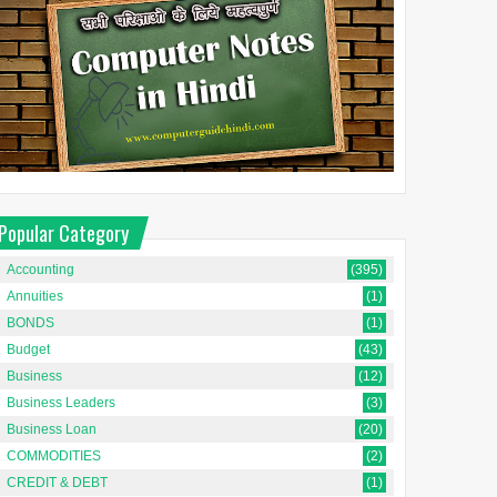
Popular Category
Accounting
(395)
Annuities
(1)
BONDS
(1)
Budget
(43)
Business
(12)
Business Leaders
(3)
Business Loan
(20)
COMMODITIES
(2)
CREDIT & DEBT
(1)