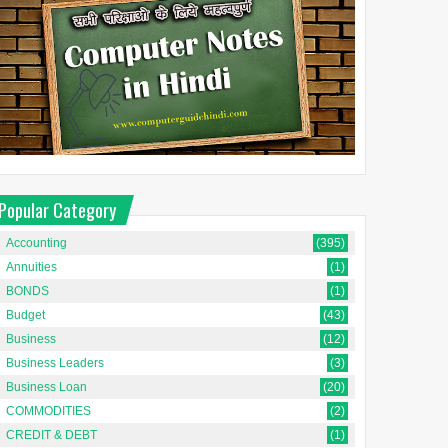
Popular Category
Accounting
(395)
Annuities
(1)
BONDS
(1)
Budget
(43)
Business
(12)
Business Leaders
(3)
Business Loan
(20)
COMMODITIES
(2)
CREDIT & DEBT
(1)