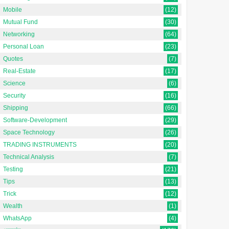
Mobile
(12)
Mutual Fund
(30)
Networking
(64)
Personal Loan
(23)
Quotes
(7)
Real-Estate
(17)
Science
(6)
Security
(16)
Shipping
(66)
Software-Development
(29)
Space Technology
(26)
TRADING INSTRUMENTS
(20)
Technical Analysis
(7)
Testing
(21)
Tips
(13)
Trick
(12)
Wealth
(1)
WhatsApp
(4)