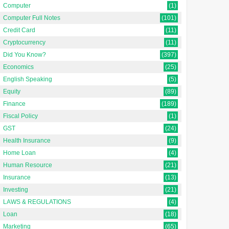
Computer
(1)
Computer Full Notes
(101)
Credit Card
(11)
Cryptocurrency
(11)
Did You Know?
(397)
Economics
(25)
English Speaking
(5)
Equity
(89)
Finance
(189)
Fiscal Policy
(1)
GST
(24)
Health Insurance
(9)
Home Loan
(4)
Human Resource
(21)
Insurance
(13)
Investing
(21)
LAWS & REGULATIONS
(4)
Loan
(18)
Marketing
(65)