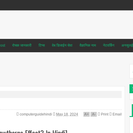
ost
रोचक जानकारी
टिप्स
वेब डिजाईन सेवा
वैज्ञानिक नाम
नेटवर्किंग
अनसुलझे 
computerguidehindi
May 18, 2024
A
+
A
-
Print
Email
awthorne Effect? In Hindi]