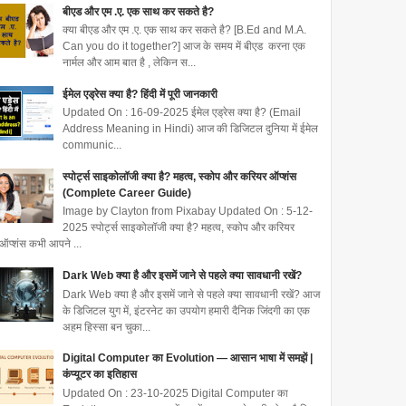
बीएड और एम .ए. एक साथ कर सकते है?
क्या बीएड और एम .ए. एक साथ कर सकते है? [B.Ed and M.A.
Can you do it together?] आज के समय में बीएड करना एक
नार्मल और आम बात है , लेकिन स...
ईमेल एड्रेस क्या है? हिंदी में पूरी जानकारी
Updated On : 16-09-2025 ईमेल एड्रेस क्या है? (Email
Address Meaning in Hindi) आज की डिजिटल दुनिया में ईमेल
communic...
स्पोर्ट्स साइकोलॉजी क्या है? महत्व, स्कोप और करियर ऑप्शंस
(Complete Career Guide)
Image by Clayton from Pixabay Updated On : 5-12-
2025 स्पोर्ट्स साइकोलॉजी क्या है? महत्व, स्कोप और करियर
ऑप्शंस कभी आपने ...
Dark Web क्या है और इसमें जाने से पहले क्या सावधानी रखें?
Dark Web क्या है और इसमें जाने से पहले क्या सावधानी रखें? आज
के डिजिटल युग में, इंटरनेट का उपयोग हमारी दैनिक जिंदगी का एक
अहम हिस्सा बन चुका...
Digital Computer का Evolution — आसान भाषा में समझें |
कंप्यूटर का इतिहास
Updated On : 23-10-2025 Digital Computer का