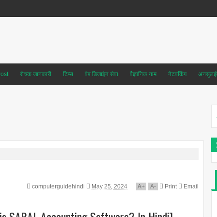
ost
रोचक जानकारी
टिप्स
वेब डिजाईन सेवा
वैज्ञानिक नाम
नेटवर्किंग
अनसुलझे 
computerguidehindi
May 25, 2024
A
+
A
-
Print
Email
 is SARAL Accounting Software? In Hindi]