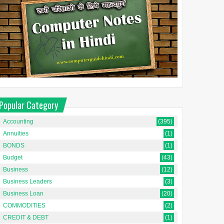
Popular Category
Accounting
(395)
Annuities
(1)
BONDS
(1)
Budget
(43)
Business
(12)
Business Leaders
(3)
Business Loan
(20)
COMMODITIES
(2)
CREDIT & DEBT
(1)