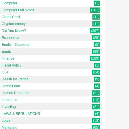
Computer
(1)
Computer Full Notes
(101)
Credit Card
(11)
Cryptocurrency
(11)
Did You Know?
(397)
Economics
(25)
English Speaking
(5)
Equity
(89)
Finance
(189)
Fiscal Policy
(1)
GST
(24)
Health Insurance
(9)
Home Loan
(4)
Human Resource
(21)
Insurance
(13)
Investing
(21)
LAWS & REGULATIONS
(4)
Loan
(18)
Marketing
(65)