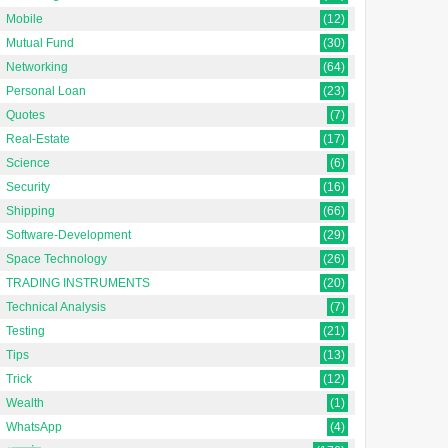
Mobile
(12)
Mutual Fund
(30)
Networking
(64)
Personal Loan
(23)
Quotes
(7)
Real-Estate
(17)
Science
(6)
Security
(16)
Shipping
(66)
Software-Development
(29)
Space Technology
(26)
TRADING INSTRUMENTS
(20)
Technical Analysis
(7)
Testing
(21)
Tips
(13)
Trick
(12)
Wealth
(1)
WhatsApp
(4)