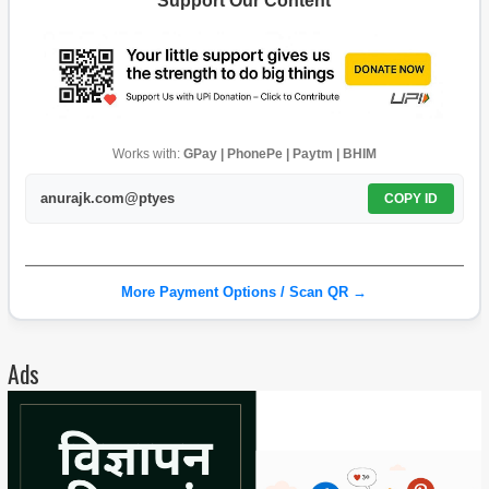
Support Our Content
Works with:
GPay | PhonePe | Paytm | BHIM
anurajk.com@ptyes
COPY ID
More Payment Options / Scan QR →
Ads