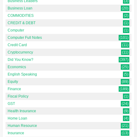
Business Leaders
(3)
Business Loan
(20)
COMMODITIES
(2)
CREDIT & DEBT
(1)
Computer
(1)
Computer Full Notes
(101)
Credit Card
(11)
Cryptocurrency
(11)
Did You Know?
(397)
Economics
(25)
English Speaking
(5)
Equity
(89)
Finance
(189)
Fiscal Policy
(1)
GST
(24)
Health Insurance
(9)
Home Loan
(4)
Human Resource
(21)
Insurance
(13)