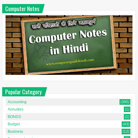
Computer Notes
Popular Category
Accounting
(395)
Annuities
(1)
BONDS
(1)
Budget
(43)
Business
(12)