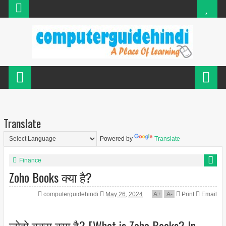
Translate
Powered by
Translate
Finance
Zoho Books क्या है?
computerguidehindi
May 26, 2024
A
+
A
-
Print
Email
ज़ोहो बुक्स क्या है? [What is Zoho Books? In