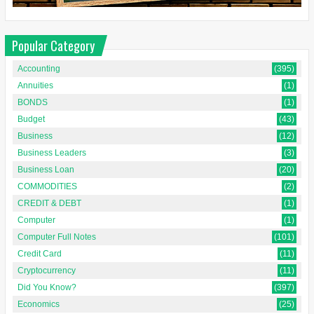
Popular Category
Accounting
(395)
Annuities
(1)
BONDS
(1)
Budget
(43)
Business
(12)
Business Leaders
(3)
Business Loan
(20)
COMMODITIES
(2)
CREDIT & DEBT
(1)
Computer
(1)
Computer Full Notes
(101)
Credit Card
(11)
Cryptocurrency
(11)
Did You Know?
(397)
Economics
(25)