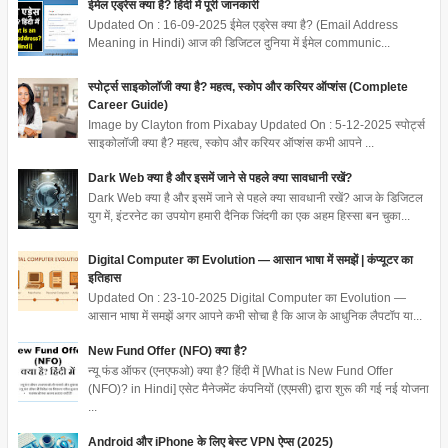
ईमेल एड्रेस क्या है? हिंदी में पूरी जानकारी
Updated On : 16-09-2025 ईमेल एड्रेस क्या है? (Email Address
Meaning in Hindi) आज की डिजिटल दुनिया में ईमेल communic...
स्पोर्ट्स साइकोलॉजी क्या है? महत्व, स्कोप और करियर ऑप्शंस (Complete
Career Guide)
Image by Clayton from Pixabay Updated On : 5-12-2025 स्पोर्ट्स
साइकोलॉजी क्या है? महत्व, स्कोप और करियर ऑप्शंस कभी आपने ...
Dark Web क्या है और इसमें जाने से पहले क्या सावधानी रखें?
Dark Web क्या है और इसमें जाने से पहले क्या सावधानी रखें? आज के डिजिटल
युग में, इंटरनेट का उपयोग हमारी दैनिक जिंदगी का एक अहम हिस्सा बन चुका...
Digital Computer का Evolution — आसान भाषा में समझें | कंप्यूटर का
इतिहास
Updated On : 23-10-2025 Digital Computer का Evolution —
आसान भाषा में समझें अगर आपने कभी सोचा है कि आज के आधुनिक लैपटॉप या...
New Fund Offer (NFO) क्या है?
न्यू फंड ऑफर (एनएफओ) क्या है? हिंदी में [What is New Fund Offer
(NFO)? in Hindi] एसेट मैनेजमेंट कंपनियों (एएमसी) द्वारा शुरू की गई नई योजना
...
Android और iPhone के लिए बेस्ट VPN ऐप्स (2025)