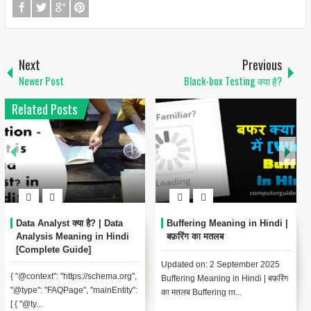
Next
Previous
Newer Post
Black-box Testing क्या है?
Related Posts
Data Analyst क्या है? | Data
Buffering Meaning in Hindi |
Analysis Meaning in Hindi
बफ़रिंग का मतलब
[Complete Guide]
Updated on: 2 September 2025
{ "@context": "https://schema.org",
Buffering Meaning in Hindi | बफ़रिंग
"@type": "FAQPage", "mainEntity":
का मतलब Buffering m...
[ { "@ty...