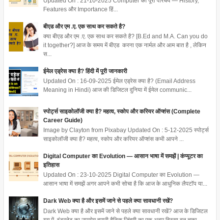
Updated On : 21-10-2025 Computer का पूरा परिचय — History,
Features और Importance हिं...
बीएड और एम .ए. एक साथ कर सकते है?
क्या बीएड और एम .ए. एक साथ कर सकते है? [B.Ed and M.A. Can you do
it together?] आज के समय में बीएड करना एक नार्मल और आम बात है , लेकिन
स...
ईमेल एड्रेस क्या है? हिंदी में पूरी जानकारी
Updated On : 16-09-2025 ईमेल एड्रेस क्या है? (Email Address
Meaning in Hindi) आज की डिजिटल दुनिया में ईमेल communic...
स्पोर्ट्स साइकोलॉजी क्या है? महत्व, स्कोप और करियर ऑप्शंस (Complete
Career Guide)
Image by Clayton from Pixabay Updated On : 5-12-2025 स्पोर्ट्स
साइकोलॉजी क्या है? महत्व, स्कोप और करियर ऑप्शंस कभी आपने ...
Digital Computer का Evolution — आसान भाषा में समझें | कंप्यूटर का
इतिहास
Updated On : 23-10-2025 Digital Computer का Evolution —
आसान भाषा में समझें अगर आपने कभी सोचा है कि आज के आधुनिक लैपटॉप या...
Dark Web क्या है और इसमें जाने से पहले क्या सावधानी रखें?
Dark Web क्या है और इसमें जाने से पहले क्या सावधानी रखें? आज के डिजिटल
युग में, इंटरनेट का उपयोग हमारी दैनिक जिंदगी का एक अहम हिस्सा बन चुका...