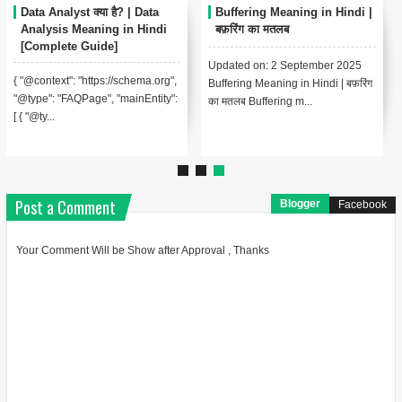
Data Analyst क्या है? | Data
Buffering Meaning in Hindi |
Analysis Meaning in Hindi
बफ़रिंग का मतलब
[Complete Guide]
Updated on: 2 September 2025
{ "@context": "https://schema.org",
Buffering Meaning in Hindi | बफ़रिंग
"@type": "FAQPage", "mainEntity":
का मतलब Buffering m...
[ { "@ty...
Post a Comment
Blogger
Facebook
Your Comment Will be Show after Approval , Thanks