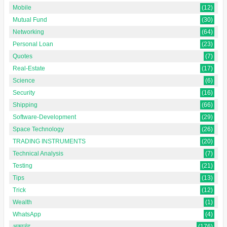
Mobile
(12)
Mutual Fund
(30)
Networking
(64)
Personal Loan
(23)
Quotes
(7)
Real-Estate
(17)
Science
(6)
Security
(16)
Shipping
(66)
Software-Development
(29)
Space Technology
(26)
TRADING INSTRUMENTS
(20)
Technical Analysis
(7)
Testing
(21)
Tips
(13)
Trick
(12)
Wealth
(1)
WhatsApp
(4)
अकाउंट
(176)