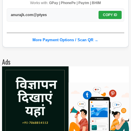
Works with:
GPay | PhonePe | Paytm | BHIM
anurajk.com@ptyes
COPY ID
More Payment Options / Scan QR →
Ads