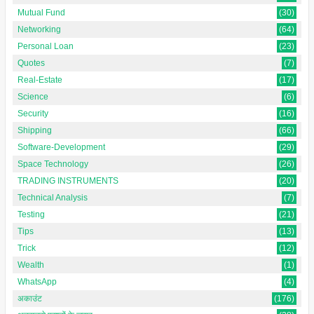
Mutual Fund
(30)
Networking
(64)
Personal Loan
(23)
Quotes
(7)
Real-Estate
(17)
Science
(6)
Security
(16)
Shipping
(66)
Software-Development
(29)
Space Technology
(26)
TRADING INSTRUMENTS
(20)
Technical Analysis
(7)
Testing
(21)
Tips
(13)
Trick
(12)
Wealth
(1)
WhatsApp
(4)
अकाउंट
(176)