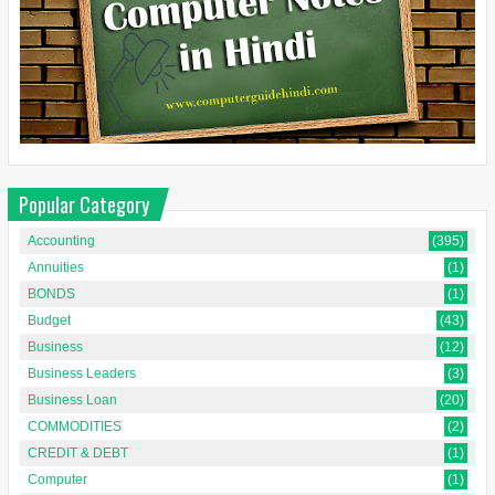
Popular Category
Accounting
(395)
Annuities
(1)
BONDS
(1)
Budget
(43)
Business
(12)
Business Leaders
(3)
Business Loan
(20)
COMMODITIES
(2)
CREDIT & DEBT
(1)
Computer
(1)