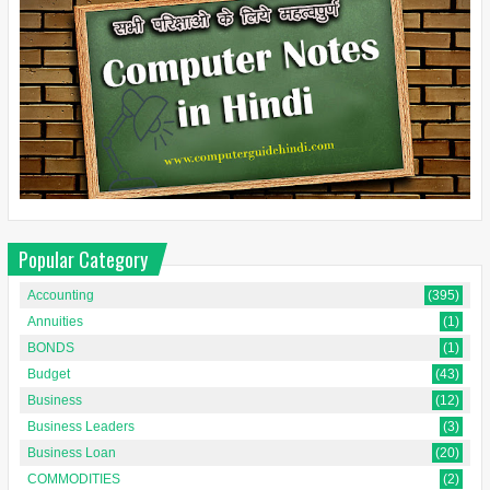
Popular Category
Accounting
(395)
Annuities
(1)
BONDS
(1)
Budget
(43)
Business
(12)
Business Leaders
(3)
Business Loan
(20)
COMMODITIES
(2)