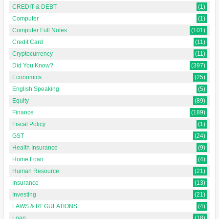
CREDIT & DEBT
(1)
Computer
(1)
Computer Full Notes
(101)
Credit Card
(11)
Cryptocurrency
(11)
Did You Know?
(397)
Economics
(25)
English Speaking
(5)
Equity
(89)
Finance
(189)
Fiscal Policy
(1)
GST
(24)
Health Insurance
(9)
Home Loan
(4)
Human Resource
(21)
Insurance
(13)
Investing
(21)
LAWS & REGULATIONS
(4)
Loan
(18)