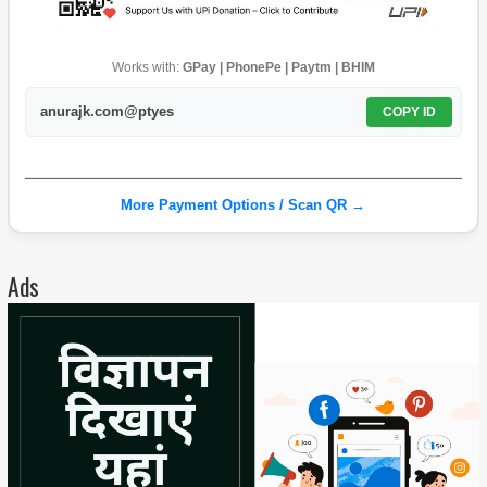
Works with:
GPay | PhonePe | Paytm | BHIM
anurajk.com@ptyes
COPY ID
More Payment Options / Scan QR →
Ads