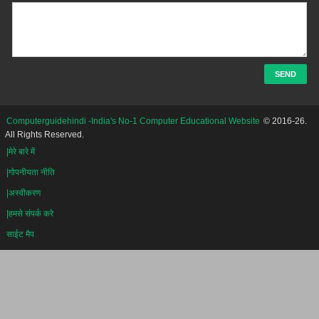
Computerguidehindi -India's No-1 Computer Educational Website
© 2016-26.
All Rights Reserved.
|मेरे बारे में
|गोपनीयता नीति
|अस्वीकरण
|हमसे संपर्क करे
साईट मैप