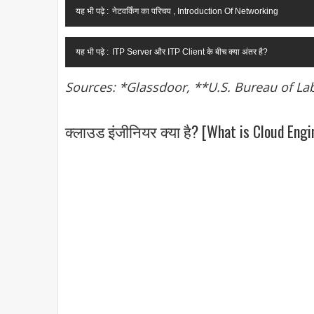
यह भी पढ़े :
नेटवर्किंग का परिचय , Introduction Of Networking
यह भी पढ़े :
ITP Server और ITP Client के बीच क्या अंतर है?
Sources: *Glassdoor, **U.S. Bureau of Lab
क्लाउड इंजीनियर क्या है? [What is Cloud Engin