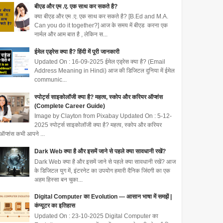
बीएड और एम .ए. एक साथ कर सकते है?
क्या बीएड और एम .ए. एक साथ कर सकते है? [B.Ed and M.A.
Can you do it together?] आज के समय में बीएड करना एक
नार्मल और आम बात है , लेकिन स...
ईमेल एड्रेस क्या है? हिंदी में पूरी जानकारी
Updated On : 16-09-2025 ईमेल एड्रेस क्या है? (Email
Address Meaning in Hindi) आज की डिजिटल दुनिया में ईमेल
communic...
स्पोर्ट्स साइकोलॉजी क्या है? महत्व, स्कोप और करियर ऑप्शंस
(Complete Career Guide)
Image by Clayton from Pixabay Updated On : 5-12-
2025 स्पोर्ट्स साइकोलॉजी क्या है? महत्व, स्कोप और करियर
ऑप्शंस कभी आपने ...
Dark Web क्या है और इसमें जाने से पहले क्या सावधानी रखें?
Dark Web क्या है और इसमें जाने से पहले क्या सावधानी रखें? आज
के डिजिटल युग में, इंटरनेट का उपयोग हमारी दैनिक जिंदगी का एक
अहम हिस्सा बन चुका...
Digital Computer का Evolution — आसान भाषा में समझें |
कंप्यूटर का इतिहास
Updated On : 23-10-2025 Digital Computer का