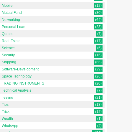
Mobile
(12)
Mutual Fund
(30)
Networking
(64)
Personal Loan
(23)
Quotes
(7)
Real-Estate
(17)
Science
(6)
Security
(16)
Shipping
(66)
Software-Development
(29)
Space Technology
(26)
TRADING INSTRUMENTS
(20)
Technical Analysis
(7)
Testing
(21)
Tips
(13)
Trick
(12)
Wealth
(1)
WhatsApp
(4)