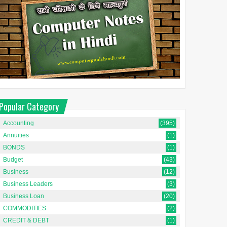
Popular Category
Accounting
(395)
Annuities
(1)
BONDS
(1)
Budget
(43)
Business
(12)
Business Leaders
(3)
Business Loan
(20)
COMMODITIES
(2)
CREDIT & DEBT
(1)