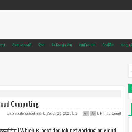
ost
रोचक जानकारी
टिप्स
वेब डिजाईन सेवा
वैज्ञानिक नाम
नेटवर्किंग
अनसुलझे 
Cloud Computing
computerguidehindi
March 26, 2021
2
A
+
A
-
Print
Email
ंप्यूटिंग [Which is best for job networking or cloud