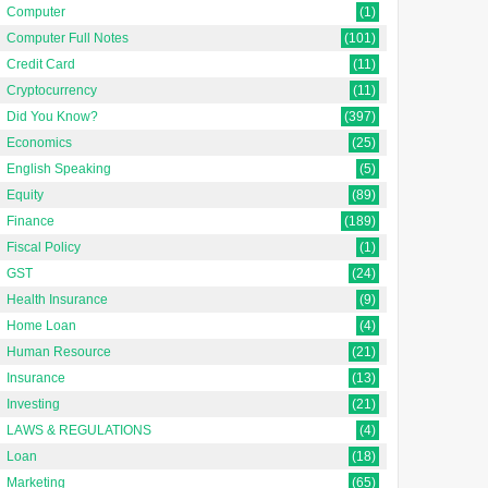
Computer
(1)
Computer Full Notes
(101)
Credit Card
(11)
Cryptocurrency
(11)
Did You Know?
(397)
Economics
(25)
English Speaking
(5)
Equity
(89)
Finance
(189)
Fiscal Policy
(1)
GST
(24)
Health Insurance
(9)
Home Loan
(4)
Human Resource
(21)
Insurance
(13)
Investing
(21)
LAWS & REGULATIONS
(4)
Loan
(18)
Marketing
(65)