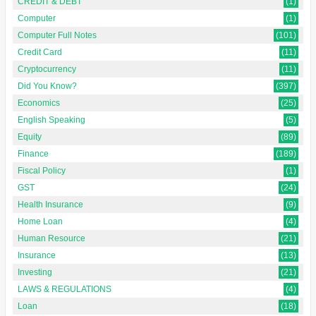
CREDIT & DEBT
(1)
Computer
(1)
Computer Full Notes
(101)
Credit Card
(11)
Cryptocurrency
(11)
Did You Know?
(397)
Economics
(25)
English Speaking
(5)
Equity
(89)
Finance
(189)
Fiscal Policy
(1)
GST
(24)
Health Insurance
(9)
Home Loan
(4)
Human Resource
(21)
Insurance
(13)
Investing
(21)
LAWS & REGULATIONS
(4)
Loan
(18)