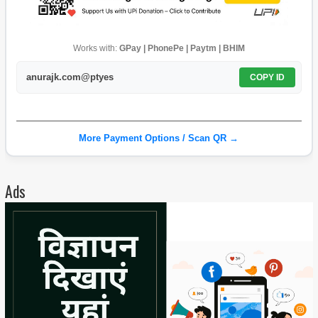
Works with:
GPay | PhonePe | Paytm | BHIM
anurajk.com@ptyes
COPY ID
More Payment Options / Scan QR →
Ads