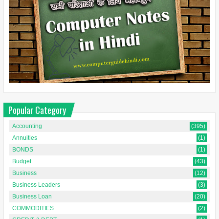
Popular Category
Accounting
(395)
Annuities
(1)
BONDS
(1)
Budget
(43)
Business
(12)
Business Leaders
(3)
Business Loan
(20)
COMMODITIES
(2)