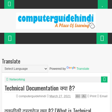
Translate
Powered by
Translate
Networking
Technical Documentation क्या है?
computerguidehindi
March 27, 2021
A
+
A
-
Print
Email
तकनीकी दस्तावेज क्या है? [What is Technical