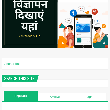
Anurag Rai
SEARCH THIS SITE
Populars
Archive
Tags