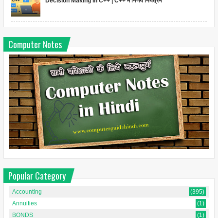
Decision Making in C++ | C++ में निर्णय नियंत्रण
Computer Notes
Popular Category
Accounting
(395)
Annuities
(1)
BONDS
(1)