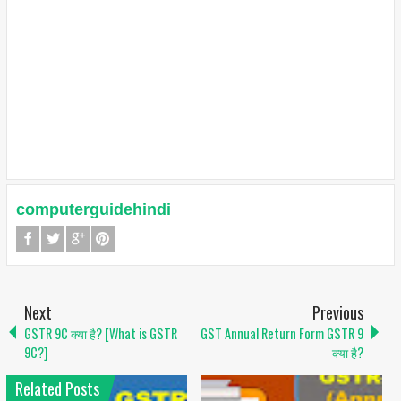
computerguidehindi
Next
Previous
GSTR 9C क्या है? [What is GSTR
GST Annual Return Form GSTR 9
9C?]
क्या है?
Related Posts