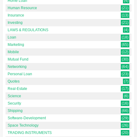
Home Loan
(4)
Human Resource
(21)
Insurance
(13)
Investing
(21)
LAWS & REGULATIONS
(4)
Loan
(18)
Marketing
(65)
Mobile
(12)
Mutual Fund
(30)
Networking
(64)
Personal Loan
(23)
Quotes
(7)
Real-Estate
(17)
Science
(6)
Security
(16)
Shipping
(66)
Software-Development
(29)
Space Technology
(26)
TRADING INSTRUMENTS
(20)