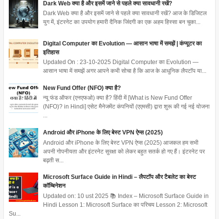
Dark Web क्या है और इसमें जाने से पहले क्या सावधानी रखें?
Dark Web क्या है और इसमें जाने से पहले क्या सावधानी रखें? आज के डिजिटल
युग में, इंटरनेट का उपयोग हमारी दैनिक जिंदगी का एक अहम हिस्सा बन चुका...
Digital Computer का Evolution — आसान भाषा में समझें | कंप्यूटर का
इतिहास
Updated On : 23-10-2025 Digital Computer का Evolution —
आसान भाषा में समझें अगर आपने कभी सोचा है कि आज के आधुनिक लैपटॉप या...
New Fund Offer (NFO) क्या है?
न्यू फंड ऑफर (एनएफओ) क्या है? हिंदी में [What is New Fund Offer
(NFO)? in Hindi] एसेट मैनेजमेंट कंपनियों (एएमसी) द्वारा शुरू की गई नई योजना
...
Android और iPhone के लिए बेस्ट VPN ऐप्स (2025)
Android और iPhone के लिए बेस्ट VPN ऐप्स (2025) आजकल हम सभी
अपनी गोपनीयता और इंटरनेट सुरक्षा को लेकर बहुत सतर्क हो गए हैं। इंटरनेट पर
बढ़ती स...
Microsoft Surface Guide in Hindi – लैपटॉप और टैबलेट का बेस्ट
कॉम्बिनेशन
Updated on: 10 ust 2025 📚 Index – Microsoft Surface Guide in
Hindi Lesson 1: Microsoft Surface का परिचय Lesson 2: Microsoft
Su...