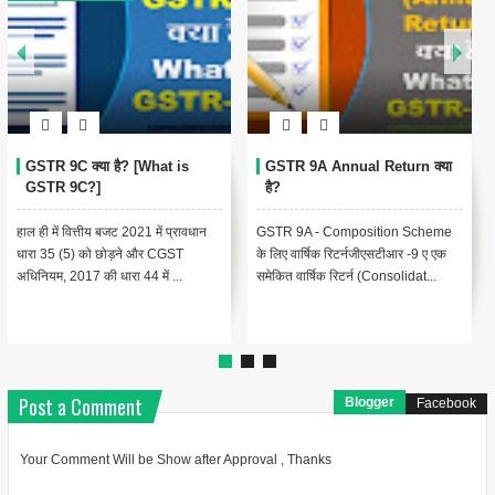
GST Annual Return Form
GSTR 8 क्या है? [What is
GSTR 9 क्या है?
GSTR-8?]
फॉर्म जीएसटीआर -9 प्रत्येक वित्तीय वर्ष के
जीएसटीआर 8 एक जीएसटी रिटर्न है जिसे
लिए पंजीकृत करदाताओं द्वारा नियमित रूप से
मासिक आधार पर ई-कॉमर्स ऑपरेटरों द्वारा
करदाताओं, जो एस...
दायर (Filed) किया जाना है...
Post a Comment
Blogger
Facebook
Your Comment Will be Show after Approval , Thanks