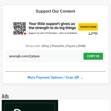
Support Our Content
Works with:
GPay | PhonePe | Paytm | BHIM
anurajk.com@ptyes
COPY ID
More Payment Options / Scan QR →
Ads